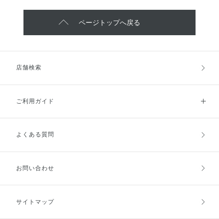
ページトップへ戻る
店舗検索
ご利用ガイド
よくある質問
ご利用ガイドトップ
ご注文方法
お支払方法
送料・配送
お問い合わせ
キャンセル・返品・交換
ポイント・クーポン
サイトマップ