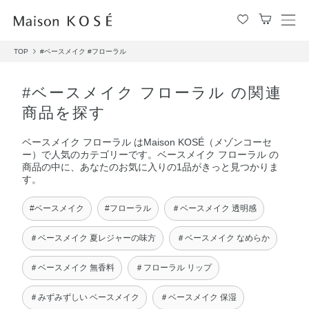
メ
ニ
TOP
#ベースメイク
#フローラル
ュ
ー
を
#ベースメイク フローラル の関連
開
商品を探す
閉
す
ベースメイク フローラル はMaison KOSÉ（メゾンコーセ
る
ー）で人気のカテゴリーです。ベースメイク フローラル の
商品の中に、あなたのお気に入りの1品がきっと見つかりま
す。
#ベースメイク
#フローラル
＃ベースメイク 透明感
＃ベースメイク 夏レジャーの味方
＃ベースメイク なめらか
＃ベースメイク 無香料
＃フローラル リップ
＃みずみずしい ベースメイク
＃ベースメイク 保湿