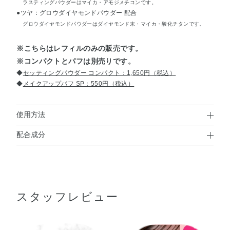
ラスティングパウダーはマイカ・アモジメチコンです。
●ツヤ：グロウダイヤモンドパウダー 配合
グロウダイヤモンドパウダーはダイヤモンド末・マイカ・酸化チタンです。
※こちらはレフィルのみの販売です。
※コンパクトとパフは別売りです。
◆
セッティングパウダー コンパクト：1,650円（税込）
◆
メイクアップパフ SP：550円（税込）
使用方法
配合成分
使用方法
ポリメタクリル酸メチル・（フッ化／水酸化／酸化）／
●パフまたはお手持ちのブラシに適量をとり、手の甲などでつき具合
（Mg／K／ケイ素）・合成フルオロフロゴパイト・ホウケ
をみてから、肌にのばします。
●顔全体やテカりやすい部分にはAを、頬の高い位置などツヤをあた
イ酸（Ca／Al）・リンゴ酸ジイソステアリル・デシルテト
えたい部分にはBを重ねます。AとBを混ぜてもご使用いただけま
スタッフレビュー
ラデカノール・シリカ・アボカド油・アンズ核油・トコフ
す。
ェロール・ラベンダー油・ローズマリー葉エキス・アミノ
プロピルトリエトキシシラン・アモジメチコン・イソドデ