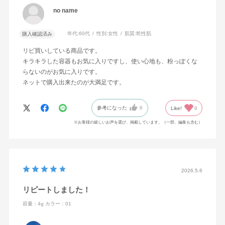
no name
年代:
60代
性別:
女性
肌質:
乾性肌
購入確認済み
リピ買いしている商品です。
キラキラした容器もお気に入りですし、使い心地も、粉っぽくな
らないのがお気に入りです。
ネットで購入出来たのが大満足です。
参考になった
0
Like!
0
※お客様の嬉しいお声を選び、掲載しています。（一部、編集も含む）
2026.5.6
リピートしました！
容量：4g
カラー：01