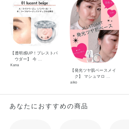
カン・エチルセルロース・オクチルドデカノール・ジメチ
コノール・ジメチコン・ダイヤモンド末・ミネラルオイ
ル・酸化スズ・香料・グンジョウ・マイカ・酸化チタン・
酸化亜鉛・酸化鉄・赤226
【透明感UP！プレストパ
ウダー】 今 …
Kana
【発光ツヤ肌ベースメイ
ク】 マシュマロ …
aiko
あなたにおすすめの商品