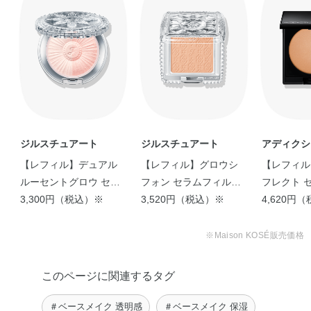
ジルスチュアート
ジルスチュアート
アディクシ
【レフィル】デュアル
【レフィル】グロウシ
【レフィル
ルーセントグロウ セッ
フォン セラムフィルタ
フレクト セッティング
ティングパウダー
3,300円（税込）※
ー
3,520円（税込）※
パウダー
4,620円
※Maison KOSÉ販売価格
このページに関連するタグ
＃ベースメイク 透明感
＃ベースメイク 保湿