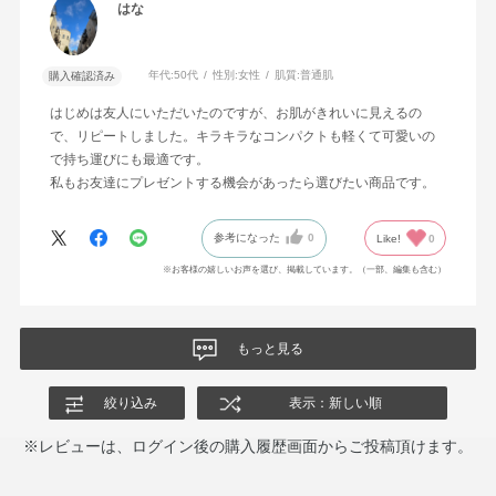
はな
年代:
50代
性別:
女性
肌質:
普通肌
購入確認済み
はじめは友人にいただいたのですが、お肌がきれいに見えるの
で、リピートしました。キラキラなコンパクトも軽くて可愛いの
で持ち運びにも最適です。
私もお友達にプレゼントする機会があったら選びたい商品です。
参考になった
0
Like!
0
※お客様の嬉しいお声を選び、掲載しています。（一部、編集も含む）
もっと見る
絞り込み
表示：新しい順
※レビューは、ログイン後の購入履歴画面からご投稿頂けます。