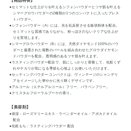
【商品特長】
●セミマットな仕上がりを叶えるシフォンパウダーとツヤ肌を叶える
シマーグロウパウダーの2種類が1つのコンパクトに入ったプレス
トパウダー。
●シフォンパウダー（A）には、光を乱反射させる板状粉体を配合。
セミマットな質感でありながら、粉っぽさのないクリアな仕上が
りを実現します。
●シマーグロウパウダー（B）には、天然ダイヤモンド100%のパウ
ダーと厳選された複数のパールを組み合わせたグロウダイヤモン
ドパウダーを配合。透明感のあるツヤ肌を叶えます。
●ラスティングパウダー配合で、肌にしっかりと密着して、化粧くず
れやテカリが気になる季節も心地よくお使いいただけます。
●セッティングパウダー コンパクトは、ヴィンテージのシャンデリ
アをイメージした華やかに光り輝くデザインです。
●アルコール（エチルアルコール）フリー、パラベンフリー。
●クリスタルフローラルブーケの香り。
【美容剤】
●保湿：ローズマリーエキス・ラベンダーオイル・アボカドオイル
配合
●化粧もち：ラスティングパウダー 配合