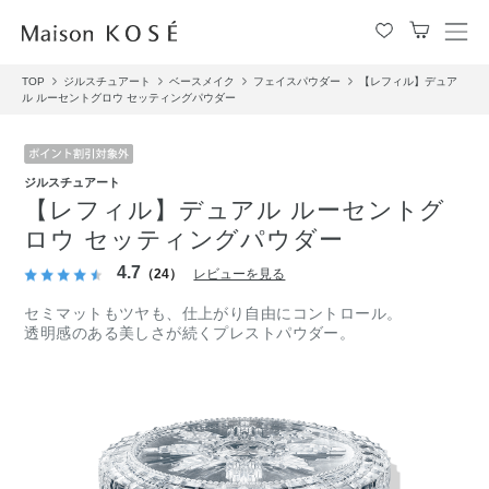
メ
ニ
TOP
ジルスチュアート
ベースメイク
フェイスパウダー
【レフィル】デュア
ュ
ル ルーセントグロウ セッティングパウダー
ー
を
開
閉
ジルスチュアート
す
【レフィル】デュアル ルーセントグ
る
ロウ セッティングパウダー
4.7
（24）
レビューを見る
セミマットもツヤも、仕上がり自由にコントロール。
透明感のある美しさが続くプレストパウダー。