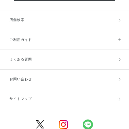
店舗検索
ご利用ガイド
よくある質問
ご利用ガイドトップ
ご注文方法
お支払方法
送料・配送
お問い合わせ
キャンセル・返品・交換
ポイント・クーポン
サイトマップ
定期お届け便
商品レビュー