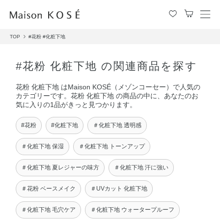
メ
ニ
TOP
#花粉
#化粧下地
ュ
ー
を
#花粉 化粧下地 の関連商品を探す
開
閉
花粉 化粧下地 はMaison KOSÉ（メゾンコーセー）で人気の
す
カテゴリーです。花粉 化粧下地 の商品の中に、あなたのお
る
気に入りの1品がきっと見つかります。
#花粉
#化粧下地
＃化粧下地 透明感
＃化粧下地 保湿
＃化粧下地 トーンアップ
＃化粧下地 夏レジャーの味方
＃化粧下地 汗に強い
＃花粉 ベースメイク
＃UVカット 化粧下地
＃化粧下地 毛穴ケア
＃化粧下地 ウォータープルーフ