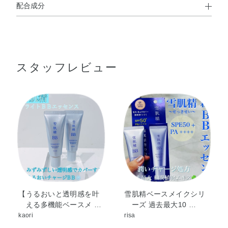
配合成分
使用方法
水・シクロペンタシロキサン・メトキシケイヒ酸エチルヘ
●化粧水で肌をととのえたあとにご使用することをおすすめします。
キシル・イソノナン酸イソトリデシル・エタノール・PEG
●指先に適量をとり、顔全体にムラなくのばします。重ねづけすると
カバー効果が高まります。
－9ポリジメチルシロキシエチルジメチコン・メチルトリ
スタッフレビュー
メチコン・ジエチルアミノヒドロキシベンゾイル安息香酸
ヘキシル・パルミチン酸オクチル・メチレンビスベンゾト
リアゾリルテトラメチルブチルフェノール・ジステアルジ
モニウムヘクトライト・ビスエチルヘキシルオキシフェノ
ールメトキシフェニルトリアジン・アカヤジオウ根エキ
ス・クインスシードエキス・ゲットウ葉エキス・シロキク
ラゲエキス・トウキ根エキス・トコフェロール・ノイバラ
果実エキス・ハトムギ種子エキス・ベニバナ花エキス・ボ
タンエキス・メドウフォーム油・メロスリア根エキス・加
水分解イネ葉エキス・BG・BHT・（アクリレーツ／アクリ
ル酸エチルヘキシル／メタクリル酸ジメチコン）コポリマ
【うるおいと透明感を叶
雪肌精ベースメイクシリ
える多機能ベースメ …
ーズ 過去最大10 …
ー・アルミナ・シリカ・ジメチコン・ステアラルコニウム
kaori
risa
ヘクトライト・ステアロイルグルタミン酸2Na・タルク・