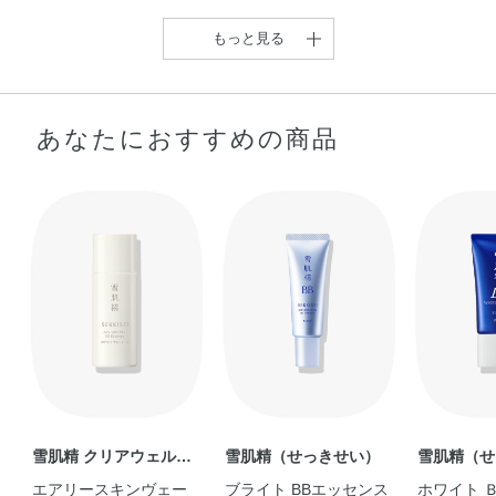
ダイマージリノール酸（フィトステリル／イソステアリル
／セチル／ステアリル／ベヘニル）・デシルテトラデカノ
もっと見る
ール・トリエトキシカプリリルシラン・ポリイソプレン・
ポリメチルシルセスキオキサン・メタクリル酸メチルクロ
スポリマー・ラウリルPEG－9ポリジメチルシロキシエチ
あなたにおすすめの商品
ルジメチコン・ラウリン酸ポリグリセリル－10・塩化Na・
合成フルオロフロゴパイト・酸化スズ・水酸化Al・乳酸セ
チル・フェノキシエタノール・香料・酸化チタン・酸化亜
鉛・酸化鉄
【雪肌精 ブライト BB
エッセンス】 …
Kumi
雪肌精 クリアウェルネ
雪肌精（せっきせい）
雪肌精（せ
ス
エアリースキンヴェー
ブライト BBエッセンス
ホワイト 