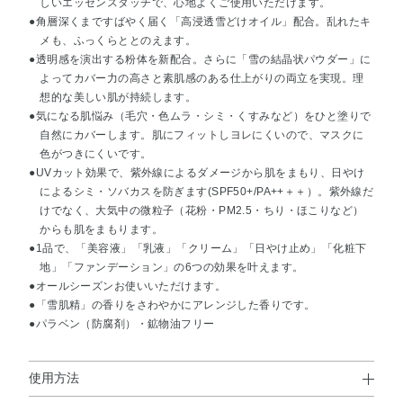
しいエッセンスタッチで、心地よくご使用いただけます。
●角層深くまですばやく届く「高浸透雪どけオイル」配合。乱れたキ
メも、ふっくらととのえます。
●透明感を演出する粉体を新配合。さらに「雪の結晶状パウダー」に
よってカバー力の高さと素肌感のある仕上がりの両立を実現。理
想的な美しい肌が持続します。
●気になる肌悩み（毛穴・色ムラ・シミ・くすみなど）をひと塗りで
自然にカバーします。肌にフィットしヨレにくいので、マスクに
色がつきにくいです。
●UVカット効果で、紫外線によるダメージから肌をまもり、日やけ
によるシミ・ソバカスを防ぎます(SPF50+/PA++＋＋）。紫外線だ
けでなく、大気中の微粒子（花粉・PM2.5・ちり・ほこりなど）
からも肌をまもります。
●1品で、「美容液」「乳液」「クリーム」「日やけ止め」「化粧下
地」「ファンデーション」の6つの効果を叶えます。
●オールシーズンお使いいただけます。
●「雪肌精」の香りをさわやかにアレンジした香りです。
●パラベン（防腐剤）・鉱物油フリー
使用方法