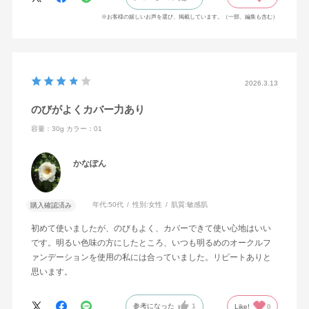
※お客様の嬉しいお声を選び、掲載しています。（一部、編集も含む）
2026.3.13
のびがよくカバー力あり
容量：30g
カラー：01
かなぽん
年代:
50代
性別:
女性
肌質:
敏感肌
購入確認済み
初めて使いましたが、のびもよく、カバーできて使い心地はいい
です。明るい色味の方にしたところ、いつも明るめのオークルフ
ァンデーションを使用の私には合っていました。リピートありと
思います。
参考になった
1
Like!
0