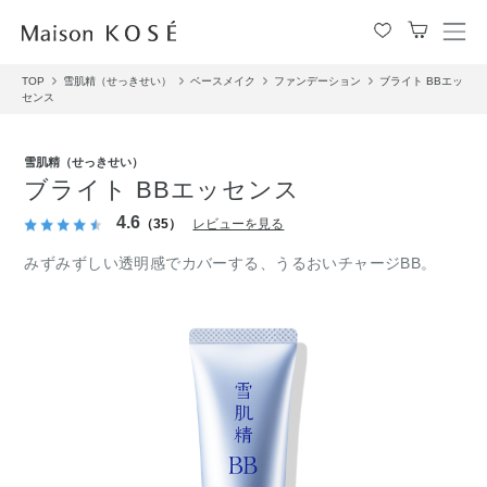
メ
ニ
TOP
雪肌精（せっきせい）
ベースメイク
ファンデーション
ブライト BBエッ
ュ
センス
ー
を
開
雪肌精（せっきせい）
閉
ブライト BBエッセンス
す
4.6
る
（35）
レビューを見る
みずみずしい透明感でカバーする、うるおいチャージBB。