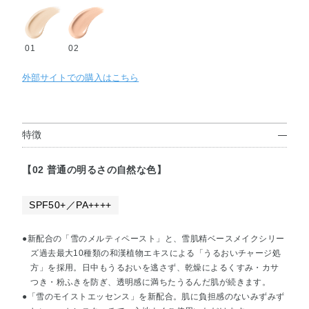
01
02
外部サイトでの購入はこちら
特徴
【02 普通の明るさの自然な色】
SPF50+／PA++++
●新配合の「雪のメルティペースト」と、雪肌精ベースメイクシリー
ズ過去最大10種類の和漢植物エキスによる「うるおいチャージ処
方」を採用。日中もうるおいを逃さず、乾燥によるくすみ・カサ
つき・粉ふきを防ぎ、透明感に満ちたうるんだ肌が続きます。
●「雪のモイストエッセンス」を新配合。肌に負担感のないみずみず