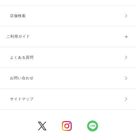
店舗検索
ご利用ガイド
よくある質問
ご利用ガイドトップ
ご注文方法
お支払方法
送料・配送
お問い合わせ
キャンセル・返品・交換
ポイント・クーポン
サイトマップ
定期お届け便
商品レビュー