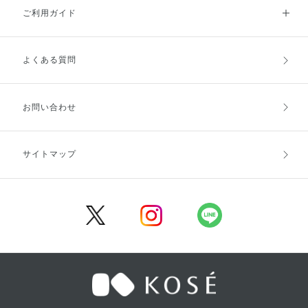
ご利用ガイド
よくある質問
ご利用ガイドトップ
ご注文方法
お支払方法
送料・配送
お問い合わせ
キャンセル・返品・交換
ポイント・クーポン
サイトマップ
定期お届け便
商品レビュー
会員登録