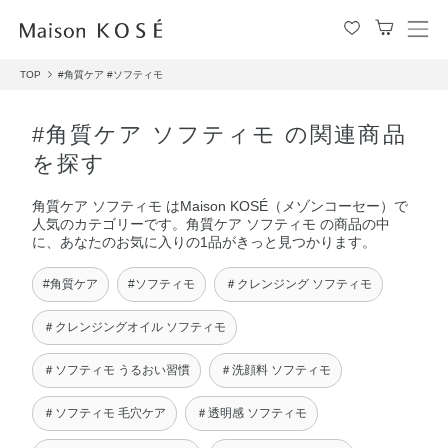
メ
ニ
TOP
#角質ケア
#ソフティモ
ュ
ー
を
#角質ケア ソフティモ の関連商品
開
を探す
閉
す
角質ケア ソフティモ はMaison KOSÉ（メゾンコーセー）で
る
人気のカテゴリーです。角質ケア ソフティモ の商品の中
に、あなたのお気に入りの1品がきっと見つかります。
#角質ケア
#ソフティモ
＃クレンジング ソフティモ
＃クレンジングオイル ソフティモ
＃ソフティモ うるおい習慣
＃洗顔料 ソフティモ
＃ソフティモ 毛穴ケア
＃透明感 ソフティモ