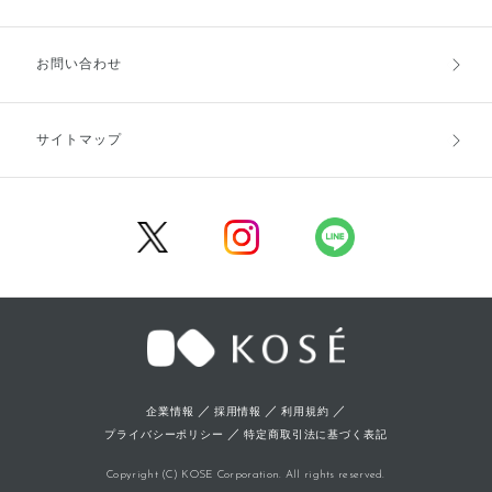
お支払方法
送料・配送
お問い合わせ
キャンセル・返品・交換
ポイント・クーポン
サイトマップ
定期お届け便
商品レビュー
会員登録
／
／
／
企業情報
採用情報
利用規約
／
プライバシーポリシー
特定商取引法に基づく表記
Copyright (C) KOSE Corporation. All rights reserved.