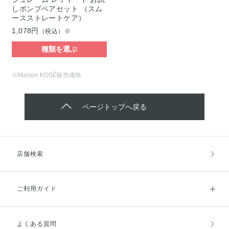
しポンプペアセット （スム
ースストレートケア）
1,078円
（税込）※
種類を選ぶ
※Maison KOSÉ販売価格
ページトップへ戻る
店舗検索
ご利用ガイド
よくある質問
ご利用ガイドトップ
ご注文方法