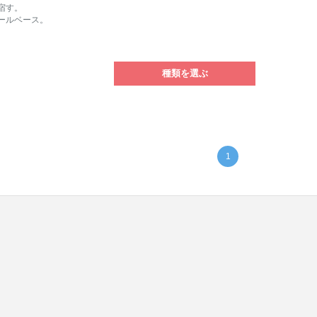
宿す。
ールベース。
種類を選ぶ
1