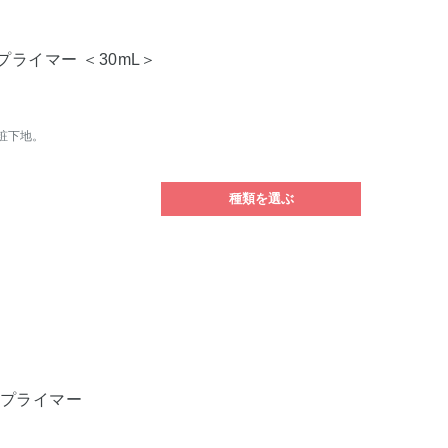
ライマー ＜30mL＞
粧下地。
種類を選ぶ
 プライマー