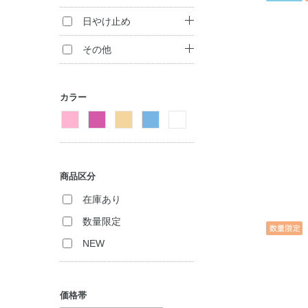
アイシャドウ
ジェル・美容液
コンシーラー
ヘアパック・コン
ボディ洗浄料
日やけ止め
アイライナー
ディショナー
パック・マスク
ハンドケア
日やけ止め
その他
マスカラ
トリートメント
リップケア
（インバス）
入浴剤
フレグランス
チーク
カラー
トリートメント
ボディケア・制汗
化粧雑貨
（アウトバス）
フェイスカラー
料
ヘアスタイリング
アイブロウ
セット商品
セット商品
ネイルカラー
商品区分
ネイルケア
在庫あり
数量限定
セット商品
NEW
価格帯