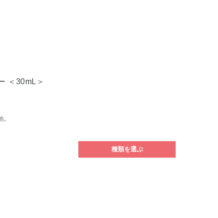
 ＜30mL＞
地。
種類を選ぶ