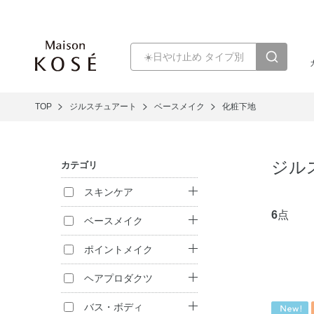
TOP
ジルスチュアート
ベースメイク
化粧下地
ジル
カテゴリ
スキンケア
6
点
クレンジング
ベースメイク
洗顔料
ファンデーション
ポイントメイク
化粧水
化粧下地
口紅・リキッドル
ヘアプロダクツ
ージュ
乳液
フェイスパウダー
シャンプー
バス・ボディ