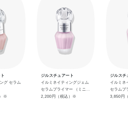
ート
ジルスチュアート
ジルスチ
ング セラム
イルミネイティングジェム
イルミネ
セラムプライマー （ミニサ
セラムプラ
イズ）
込）※
2,200円（税込）※
3,850