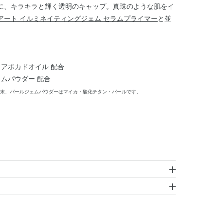
に、キラキラと輝く透明のキャップ。真珠のような肌をイ
アート イルミネイティングジェム セラムプライマー
と並
アボカドオイル 配合
ムパウダー 配合
末、パールジェムパウダーはマイカ・酸化チタン・パールです。
トキシケイヒ酸エチルヘキシル・エタノール・（ジフェニ
ルセスキオキサン）クロスポリマー・グリセリン・ポリメ