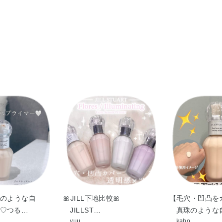
●他の紫外線防止効果のある化粧品と併用すると
チルシルセスキオキサン・水添ポリイソブテン・ジ
ジメチルシロキシエチルジメチコン・ラウリルPE
ン酸ネオペンチルグリコール・エチルヘキサン酸
ル・ラベンダー油・ローズマリー葉エキス・BHT・
ルヘキシル／メタクリル酸ジメチコン）コポリマ
イソドデカン・サリチル酸エチルヘキシル・シロ
テアラルコニウムヘクトライト・セスキオレイン酸
イヤモンド末・テトラ（ジ－t－ブチルヒドロキ
プリリルシラン・トリメチルシロキシケイ酸・フ
塩化Na・含水シリカ・水酸化Al・フェノキシエ
のような自
🎀JILL下地比較🎀
【毛穴・凹凸を
♡つる…
JILLST…
真珠のような
yuu
kaho