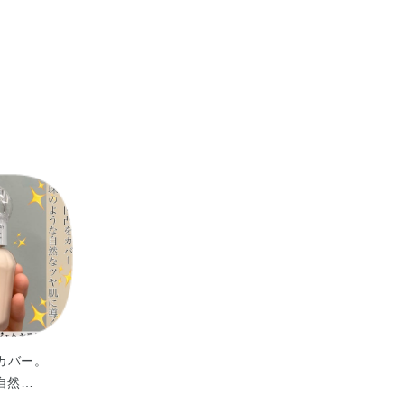
より効果的です。
フェニルシロキシフェニルトリメチコン・PEG－9ポリ
G－9ポリジメチルシロキシエチルジメチコン・ジカプリ
セチル・アボカド油・アンズ核油・トコフェロール・パー
EDTA－2Na・TEA・（アクリレーツ／アクリル酸エチ
ー・（ジメチコン／ビニルジメチコン）クロスポリマー・
キクラゲ多糖体・ジステアルジモニウムヘクトライト・ス
ソルビタン・セチルPEG／PPG－10／1ジメチコン・ダ
シヒドロケイヒ酸）ペンタエリスリチル・トリエトキシカ
ェニルベンズイミダゾールスルホン酸・ミネラルオイル・
タノール・香料・マイカ・酸化チタン・酸化鉄
カバー。
自然…