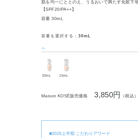
肌を均一にととのえ、うるおいで満たす化粧下
【SPF20/PA++】
容量 30mL
容量を選択する：
30mL
30mL
15mL
3,850円
Maison KOSÉ販売価格
（税込
■2026上半期 こだわりアワード