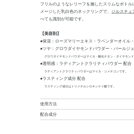
フリルのようなレリーフを施したスリムなボトル
メージした乳白色のネックリングで、
ジルスチュ
べても識別が可能です。
【美容剤】
●保湿：ローズマリーエキス・ラベンダーオイル・
●ツヤ：グロウダイヤモンドパウダー・パールジェ
グロウダイヤモンドパウダーはマイカ・酸化チタン・ダイヤモンド
●透明感：ラディアントクラリティパウダー 配合
ラディアントクラリティパウダーはマイカ・ジメチコンです。
●ラスティング成分 配合
ラスティング成分はトリメチルシロキシケイ酸です。
使用方法
配合成分
使用方法
水・ジメチコン・メチルトリメチコン・BG・メ
●適量をとり、顔全体に均一にのばします。
ルジメチコン／ビニルジフェニルジメチコン／シ