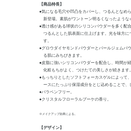
【商品特長】
●気になる毛穴や凹凸をカバーし、つるんとなめ
新登場。素肌がワントーン明るくなったような
●透け感がある球状のシリコンパウダーを多く配
つるんとした肌表面に仕上げます。光を味方に
す。
●グロウダイヤモンドパウダーとパールジェムパ
る肌にみちびきます。
●皮脂に強いシリコンパウダーを配合し、時間が
化粧もちがよく、つけたての美しさが続きます
●もっちりとしたソフトフォーカスゲルによって
ースにたっぷり保湿成分をとじ込めることで、
●パラベンフリー。
●クリスタルフローラルブーケの香り。
※メイクアップ効果による。
【デザイン】