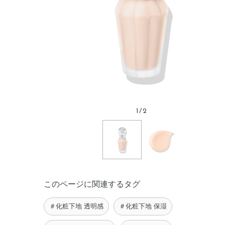
1
/
2
このページに関連するタグ
＃化粧下地 透明感
＃化粧下地 保湿