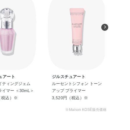
ュアート
ジルスチュアート
ジ
イティングジェム
ルーセントシフォン トーン
イ
イマー ＜30mL＞
アップ プライマー
セラ
イ
円（税込）※
3,520円（税込）※
2,
※Maison KOSÉ販売価格