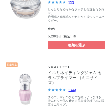
(22)
しっとりなめらかなタッチと化粧もちを両
立。
透明感と幸福感をやわらかく放つルースパ
ウダー。
全4色
5,280円
（税込）※
種類を選ぶ
ジルスチュアート
イルミネイティングジェム セ
ラムプライマー （ミニサイ
ズ）
(144)
まるで、宝石のひと雫を纏うような輝き。
澄んだツヤ肌を叶える美容液化粧下地の限
定ミニサイズ。