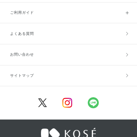
ご利用ガイド
よくある質問
ご利用ガイドトップ
ご注文方法
お支払方法
送料・配送
お問い合わせ
キャンセル・返品・交換
ポイント・クーポン
サイトマップ
定期お届け便
商品レビュー
会員登録