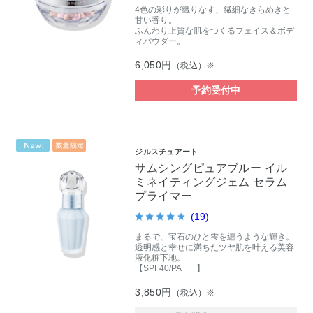
4色の彩りが織りなす、繊細なきらめきと
甘い香り。
ふんわり上質な肌をつくるフェイス＆ボデ
ィパウダー。
6,050円
（税込）※
予約受付中
ジルスチュアート
サムシングピュアブルー イル
ミネイティングジェム セラム
プライマー
(19)
まるで、宝石のひと雫を纏うような輝き。
透明感と幸せに満ちたツヤ肌を叶える美容
液化粧下地。
【SPF40/PA+++】
3,850円
（税込）※