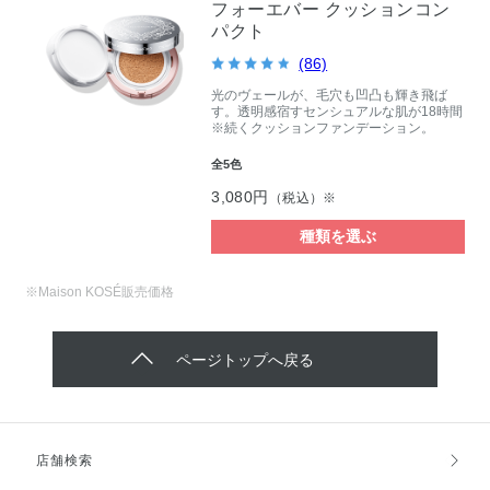
フォーエバー クッションコン
パクト
(86)
光のヴェールが、毛穴も凹凸も輝き飛ば
す。透明感宿すセンシュアルな肌が18時間
※続くクッションファンデーション。
全5色
3,080円
（税込）※
種類を選ぶ
※Maison KOSÉ販売価格
ページトップへ戻る
店舗検索