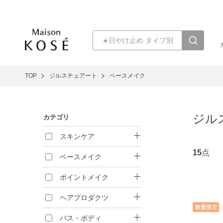
TOP
ジルスチュアート
ベースメイク
ジル
カテゴリ
スキンケア
15
点
クレンジング
ベースメイク
洗顔料
ファンデーション
ポイントメイク
化粧水
化粧下地
口紅・リキッドル
ヘアプロダクツ
ージュ
乳液
フェイスパウダー
シャンプー
バス・ボディ