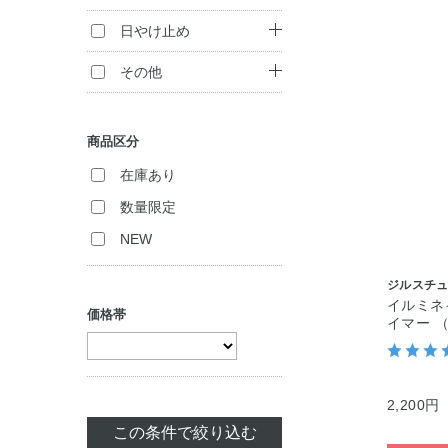
アイシャドウ
ジェル・美容液
コンシーラー
ヘアパック・コン
ボディ洗浄料
日やけ止め
アイライナー
ディショナー
パック・マスク
ハンドケア
日やけ止め
その他
マスカラ
トリートメント
リップケア
（インバス）
入浴剤
フレグランス
チーク
商品区分
トリートメント
ボディケア・制汗
化粧雑貨
（アウトバス）
フェイスカラー
料
在庫あり
ヘアスタイリング
数量限定
アイブロウ
セット商品
NEW
セット商品
ネイルカラー
ジルスチ
ネイルケア
イルミネ
価格帯
イマー 
セット商品
2,200円
この条件で絞り込む