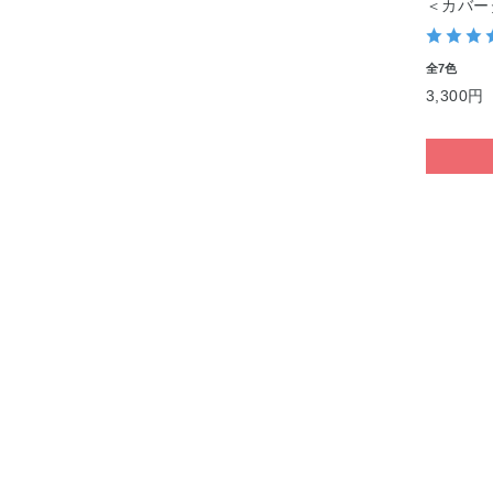
＜カバー
全7色
3,300円