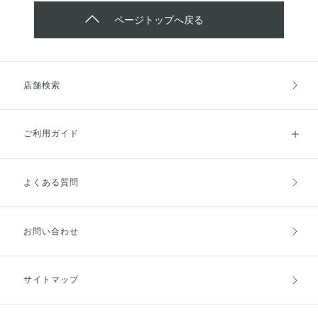
ページトップへ戻る
店舗検索
ご利用ガイド
よくある質問
ご利用ガイドトップ
ご注文方法
お支払方法
送料・配送
お問い合わせ
キャンセル・返品・交換
ポイント・クーポン
サイトマップ