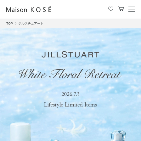
メ
ニ
TOP
ジルスチュアート
ュ
ー
を
開
閉
す
る