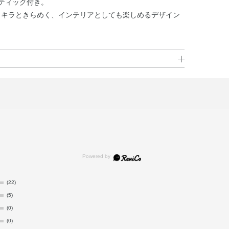
ティック付き。
ラキラときらめく、インテリアとしても楽しめるデザイン
再び穴あきキャップをしめます。スティックが全体に広が
注意ください。
いて使用してください。
(22)
でに数時間かかります。
(5)
境やスティックの本数によって異なります。
(0)
(0)