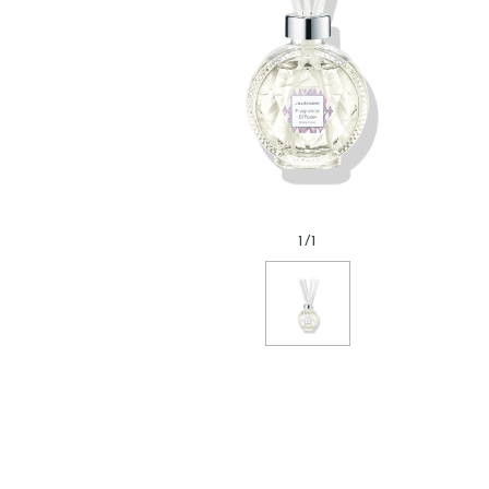
1
/
1