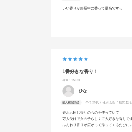
いい香りが部屋中に香って最高ですっ
1番好きな香り！
容量：150mL
ひな
購入確認済み
年代:
20代
性別:
女性
肌質:
乾性
香水も同じ香りのものを使っていて
万人受けで女の子らしくて大好きな香りで
ふんわり香りが広がって帰ってくるたびに