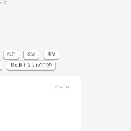
(0)
気分
発送
店舗
見た目も香りもGOOD
2025.3.13