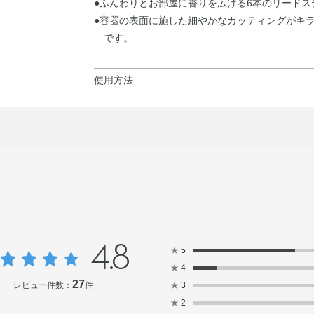
●ふんわりとお部屋に香りを広げる6本のリードス
●容器の表面に施した細やかなカッティングがキ
です。
使用方法
使用方法
●穴あきキャップをあけ、中栓を取り外してから
るように差し込んでお使いください。
使用上の注意
●中栓を取り外す際は、中身がこぼれないようご
4.8
●容器が転倒しないよう、平らで安全な場所に置
★
5
●スティックを差し込んでから、香りが広がるま
★
4
●使用期間は1～2ヵ月ですが、使用する場所の環
27
レビュー件数：
件
★
3
★
2