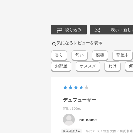
絞り込み
表示：新し
気になるレビューを表示
香り
匂い
廃盤
部屋中
お部屋
オススメ
わけ
何
デュフューザー
容量：150mL
no name
購入確認済み
年代:
20代
性別:
女性
肌質:
普通