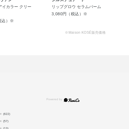
アイカラー クリー
リップグロウ セラムバーム
ザ 
ズ
3,080円（税込）※
税込）※
4,
※Maison KOSÉ販売価格
(622)
(57)
(13)