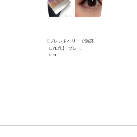
【ブレンドベリーで魅惑
EYE①】 ブレ…
furu