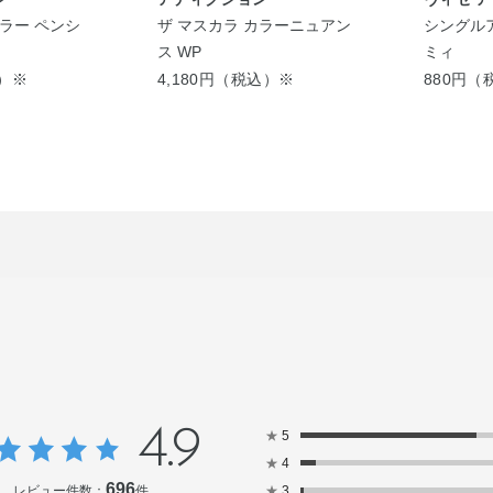
ラー ペンシ
ザ マスカラ カラーニュアン
シングル
ス WP
ミィ
込）※
4,180円（税込）※
880円（
4.9
★
5
★
4
696
レビュー件数：
件
★
3