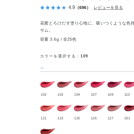
4.9
（696）
レビューを見る
花蜜とろけだす塗り心地に、吸いつくような色
サム。
容量 3.6g
全25色
カラーを選択する：
109
102
103
104
107
109
110
121
123
125
126
127
201