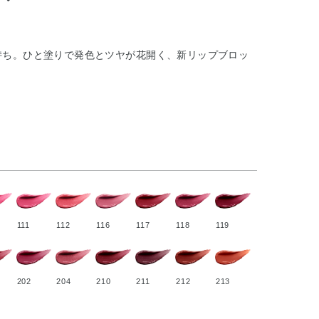
持ち。ひと塗りで発色とツヤが花開く、新リップブロッ
111
112
116
117
118
119
202
204
210
211
212
213