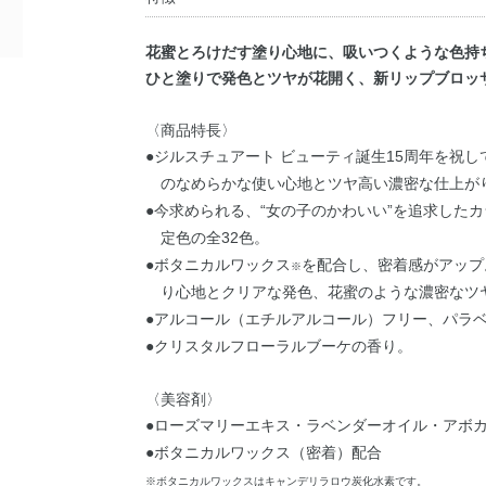
花蜜とろけだす塗り心地に、吸いつくような色持
ひと塗りで発色とツヤが花開く、新リップブロッ
〈商品特長〉
●ジルスチュアート ビューティ誕生15周年を祝
のなめらかな使い心地とツヤ高い濃密な仕上が
●今求められる、“女の子のかわいい”を追求した
定色の全32色。
●ボタニカルワックス
を配合し、密着感がアップ
※
り心地とクリアな発色、花蜜のような濃密なツ
●アルコール（エチルアルコール）フリー、パラ
●クリスタルフローラルブーケの香り。
〈美容剤〉
●ローズマリーエキス・ラベンダーオイル・アボ
●ボタニカルワックス（密着）配合
※ボタニカルワックスはキャンデリラロウ炭化水素です。