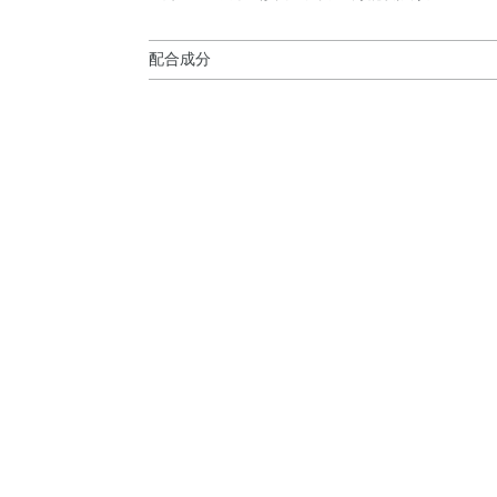
配合成分
ダイマージリノール酸（フィトステリル／イソス
ルヘキサン酸ペンタエリスリチル・トリメリト酸
ポリマー・ポリブテン・合成ワックス・トリイソ
カ・ポリエチレン・アボカド油・アンズ核油・ト
BHT・DPG・PEG－9ポリジメチルシロキシ
ャンデリラロウ炭化水素・ジイソステアリン酸ポ
リグリセリル－10・トリイソステアリン酸イソ
ル・メチコン・水酸化Al・炭酸Ca・香料・マイカ