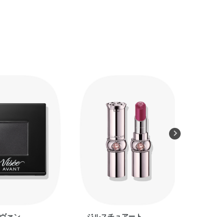
アヴァン
ジルスチュアート
ア