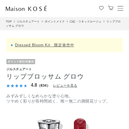
メ
ニ
TOP
ジルスチュアート
ポイントメイク
口紅・リキッドルージュ
リップブロ
ュ
ッサム グロウ
ー
を
開
Dressed Bloom Kit 限定発売中
閉
す
る
ジルスチュアート
リップブロッサム グロウ
4.8
（834）
レビューを見る
みずみずしくなめらかな塗り心地。
ツヤめく彩りが長時間続く、唯一無二の満開花リップ。