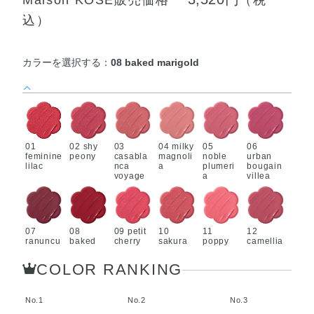
込）
カラーを選択する：
08 baked marigold
01
02 shy
03
04 milky
05
06
feminine
peony
casabla
magnoli
noble
urban
lilac
nca
a
plumeri
bougain
voyage
a
villea
07
08
09 petit
10
11
12
ranuncu
baked
cherry
sakura
poppy
camellia
lus
marigol
ribbon
waltz
muse
nocturn
d
COLOR RANKING
e
No.1
No.2
No.3