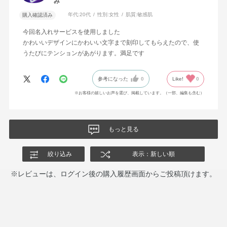
み
年代:
20代
性別:
女性
肌質:
敏感肌
購入確認済み
今回名入れサービスを使用しました
かわいいデザインにかわいい文字まで刻印してもらえたので、使
うたびにテンションがあがります。満足です
参考になった
0
Like!
0
※お客様の嬉しいお声を選び、掲載しています。（一部、編集も含む）
もっと見る
絞り込み
表示：新しい順
※レビューは、ログイン後の購入履歴画面からご投稿頂けます。