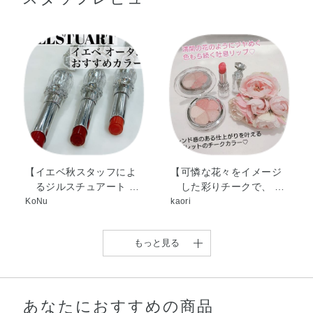
トリイソステアリン酸ポリグリセリル－2・オクチルドデ
カノール・ジフェニルシロキシフェニルトリメチコン・ラ
ウロイルグルタミン酸ジ（フィトステリル／オクチルドデ
シル）・ダイマージリノール酸（フィトステリル／イソス
テアリル／セチル／ステアリル／ベヘニル）・ジメチルシ
リル化シリカ・アボカド油・アンズ核油・トコフェロー
ル・ラベンダー油・ローズマリー葉エキス・BHT・DPG・
PEG－9ポリジメチルシロキシエチルジメチコン・（エチ
レン／プロピレン）コポリマー・ジメチコン・トリイソス
テアリン酸イソプロピルチタン・ハイドロゲンジメチコ
【イエベ秋スタッフによ
【可憐な花々をイメージ
るジルスチュアート …
した彩りチークで、 …
ン・ミネラルオイル・メチコン・水酸化Al・炭酸Ca・香
KoNu
kaori
料・酸化チタン・酸化鉄・黄4・赤202
もっと見る
あなたにおすすめの商品