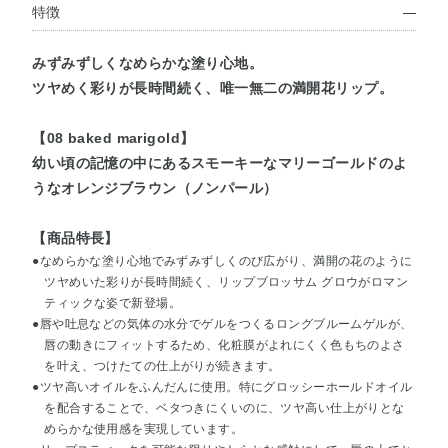
特徴
みずみずしくなめらかな塗り心地。
ツヤめく彩りが長時間続く、唯一無二の満開花リップ。
【08 baked marigold】
幼い頃の記憶の中にあるスモーキーなマリーゴールドのよ
うなオレンジブラウン（ノンパール）
【商品特長】
●なめらかな塗り心地でみずみずしくのび広がり、満開の花のように
ツヤめいた彩りが長時間続く、リップブロッサム グロウがロマン
ティックな姿で新登場。
●唇や吐息などの気体の水分でゲルをつくるロングブルームゲルが、
唇の動きにフィットするため、化粧膜がよれにくく色もちのよさ
を叶え、つけたての仕上がりが続きます。
●ツヤ高いオイルをふんだんに使用。特にグロッシーホールドオイル
を配合することで、ベタつきにくいのに、ツヤ高い仕上がりとな
めらかな使用感を実現しています。