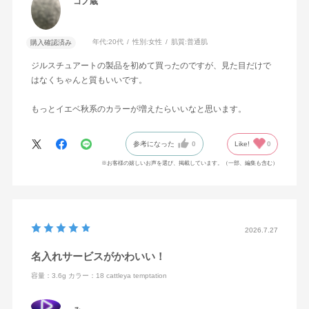
コノ蔵
年代:
20代
性別:
女性
肌質:
普通肌
購入確認済み
ジルスチュアートの製品を初めて買ったのですが、見た目だけで
はなくちゃんと質もいいです。
もっとイエベ秋系のカラーが増えたらいいなと思います。
参考になった
0
Like!
0
※お客様の嬉しいお声を選び、掲載しています。（一部、編集も含む）
2026.7.27
名入れサービスがかわいい！
容量：3.6g
カラー：18 cattleya temptation