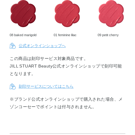
13
14
15
16
17
18
happy
ardent
dancing
peach
marguer
cattleya
primula
amarylli
tulip
blossom
ite
temptati
s
blizzard
secret
on
08 baked marigold
01 feminine lilac
09 petit cherry
19
20
21
22
23
24
公式オンラインショップへ
anemon
brilliant
burgund
chocolat
tender
orchid
e dazzle
aster
y dahlia
e
mum
orname
gerbera
nt
この商品は刻印サービス対象商品です。
JILL STUART Beauty公式オンラインショップで刻印可能
となります。
25
111
112
113
azalea
★tulle
★silky
★jacqu
刻印サービスについてはこちら
wish
peony
camellia
ard rose
※ブランド公式オンラインショップで購入された場合、メ
ゾンコーセーでポイントは付与されません。