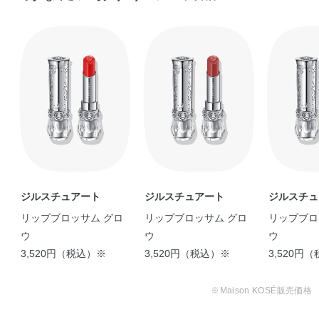
【色もち◎ 吐息リップ
♡】 ジルスチュ …
reona
ジルスチュアート
ジルスチュアート
ジルスチュ
リップブロッサム グロ
リップブロッサム グロ
リップブロ
ウ
ウ
ウ
3,520円（税込）※
3,520円（税込）※
3,520円
※Maison KOSÉ販売価格