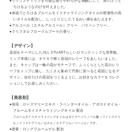
●リップスティックを可能な限りやわらかな感触にして、唇の上でと
ろけるようなのびを叶えました。
●体温でとろけるブルームモイスチャライジングオイルや密着性の高
いオイルを配合し、しっとりとしたうるおい感をあたえます。
●アルコール（エチルアルコール）フリー、パラベンフリー。
●クリスタルフローラルブーケの香り。
【デザイン】
花冠をテーマにしたJILL STUARTらしいロマンティックな世界観。
リップ本体には、キラキラ輝く花冠のレリーフをあしらいました。
また、キャップは一輪の花がモチーフで、ふっくらとした花のレリ
ーフをトップに施し、たくさん集めて円形に並べると花冠になるデ
ザイン。自分だけの花冠をつくるように、お好きなカラーをコレク
ションしてお楽しみください。
【美容剤】
●保湿：ローズマリーエキス・ラベンダーオイル・アボカドオイル・
ブルームモイスチャライジングオイル 配合
ブルームモイスチャライジングオイルはダイマージリノール酸（フィトステリ
ル／イソステアリル／セチル／ステアリル／ベヘニル）です。
●密着：ロングブルームゲル 配合