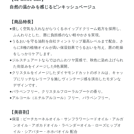
自然の温かみを感じるピンキッシュベージュ
【商品特長】
●優しく空気を入れながらつくるホイップドクリーム処方を採用し、
ふんわりとした、唇に負担感のない軽やかさを実現。
●うるおいを守る油剤を自社ティントリップ最高レベルまで配合。さ
らに8種の植物オイルが高い保湿効果でうるおいを与え、唇の乾燥
をしっかりケアします。
●ジルスチュアートならではのふわツヤ質感で、秋色に染め上げられ
た街並みをイメージした8色展開。
●クリスタルをイメージしたダイヤモンドカットのボトルは、キャッ
プにリッチなレリーフを施しヴィンテージ感を演出したモダンな
デザインです。
●パラベンフリー。クリスタルフローラルブーケの香り。
●アルコール（エチルアルコール）フリー、パラベンフリー。
【美容剤】
●保湿：ピーチカーネルオイル・サンフラワーシードオイル・アルガ
ンオイル・アボカドオイル・ラベンダーオイル・ローズヒップオ
イル・シアバター・ホホバオイル 配合