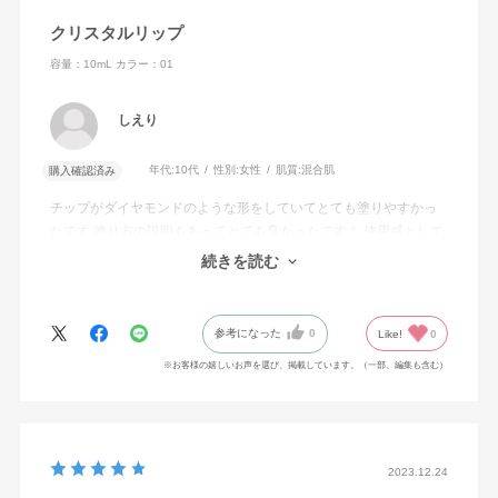
クリスタルリップ
容量：10mL
カラー：01
しえり
年代:
10代
性別:
女性
肌質:
混合肌
購入確認済み
チップがダイヤモンドのような形をしていてとても塗りやすかっ
たです 塗り方の説明もあってとても良かったです！ 使用感として
は本当になめらかな感じで唇に塗って時間が経っても乾燥せずな
続きを読む
めらかさが続いています!!色持ちも良いです！
参考になった
0
Like!
0
※お客様の嬉しいお声を選び、掲載しています。（一部、編集も含む）
2023.12.24