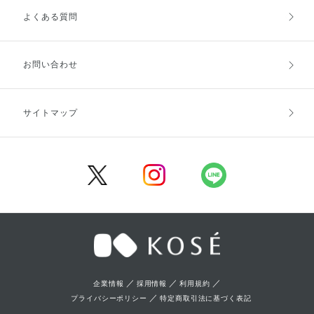
よくある質問
ご利用ガイドトップ
ご注文方法
お支払方法
送料・配送
お問い合わせ
キャンセル・返品・交換
ポイント・クーポン
サイトマップ
定期お届け便
商品レビュー
会員登録
／
／
／
企業情報
採用情報
利用規約
／
プライバシーポリシー
特定商取引法に基づく表記