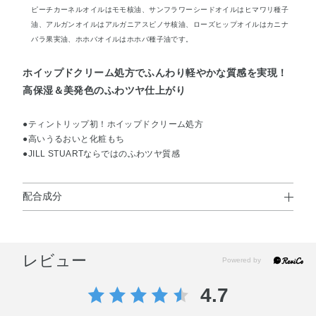
ピーチカーネルオイルはモモ核油、サンフラワーシードオイルはヒマワリ種子
油、アルガンオイルはアルガニアスピノサ核油、ローズヒップオイルはカニナ
バラ果実油、ホホバオイルはホホバ種子油です。
ホイップドクリーム処方でふんわり軽やかな質感を実現！
高保湿＆美発色のふわツヤ仕上がり
●ティントリップ初！ホイップドクリーム処方
●高いうるおいと化粧もち
●JILL STUARTならではのふわツヤ質感
配合成分
ワセリン・トリイソステアリン酸ポリグリセリル－2・
（エチレン／プロピレン）コポリマー・ジメチコン・デシ
レビュー
ルテトラデカノール・トリメリト酸トリトリデシル・ポリ
ブテン・ラウロイルグルタミン酸ジ（オクチルドデシル／
4.7
フィトステリル／ベヘニル）・ジメチルシリル化シリカ・
（ビニルジメチコン／メチコンシルセスキオキサン）クロ