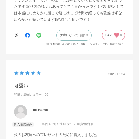
たです 塗り方の説明もあってとても良かったです！ 使用感として
は本当になめらかな感じで唇に塗って時間が経っても乾燥せずな
めらかさが続いています!!色持ちも良いです！
参考になった
0
Like!
0
※お客様の嬉しいお声を選び、掲載しています。（一部、編集も含む）
2023.12.24
可愛い
容量：10mL
カラー：06
no name
年代:
40代
性別:
女性
肌質:
混合肌
購入確認済み
娘のお友達へのプレゼントのために購入しました。