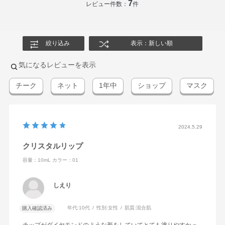
7
レビュー件数：
件
スポリマー・パルミチン酸デキストリン・ダイマージリノ
ール酸（フィトステリル／イソステアリル／セチル／ステ
アリル／ベヘニル）・（ジメチコン／ビニルジメチコン）
絞り込み
表示：新しい順
クロスポリマー・イソステアリン酸デキストリン・アボカ
ド油・アルガニアスピノサ核油・カニナバラ果実油・シア
気になるレビューを表示
脂・ジパルミチン酸アスコルビル・トコフェロール・ヒマ
チーク
ネット
1年中
ショップ
マスク
ワリ種子油・ホホバ種子油・モモ核油・ラベンダー油・
BHT・DPG・（アクリル酸／アクリル酸アルキル（C10－
30））コポリマー・アルミナ・シリカ・トリエチルヘキサ
ノイン・ハイドロゲンジメチコン・香料・酸化チタン・酸
2024.5.29
化鉄・黄4・赤202・赤218・赤223
クリスタルリップ
容量：10mL
カラー：01
しえり
年代:
10代
性別:
女性
肌質:
混合肌
購入確認済み
チップがダイヤモンドのような形をしていてとても塗りやすかっ