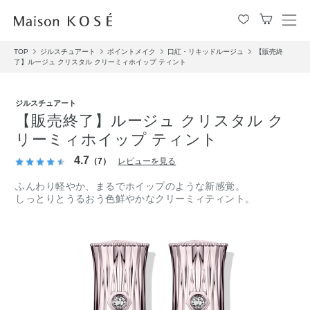
メ
ニ
TOP
ジルスチュアート
ポイントメイク
口紅・リキッドルージュ
【販売終
ュ
了】ルージュ クリスタル クリーミィホイップ ティント
ー
を
開
ジルスチュアート
閉
【販売終了】ルージュ クリスタル ク
す
リーミィホイップ ティント
る
4.7
（7）
レビューを見る
ふんわり軽やか、まるでホイップのような新感覚。
しっとりとうるおう色鮮やかなクリーミィティント。