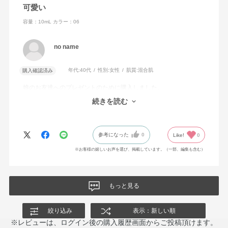
可愛い
容量：10mL
カラー：06
no name
年代:
40代
性別:
女性
肌質:
混合肌
購入確認済み
娘のお友達へのプレゼントのために購入しました。
店頭に希望の色がなかったのでオンラインでたのみました。
続きを読む
お友達にも気に入ってもらえて良かったです。
参考になった
0
Like!
0
※お客様の嬉しいお声を選び、掲載しています。（一部、編集も含む）
もっと見る
絞り込み
表示：新しい順
※レビューは、ログイン後の購入履歴画面からご投稿頂けます。