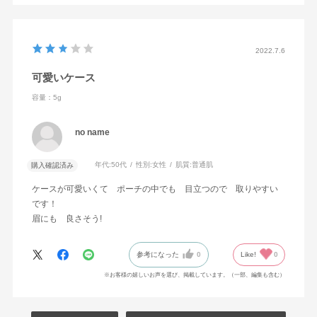
2022.7.6
可愛いケース
容量：5g
no name
年代:
50代
性別:
女性
肌質:
普通肌
購入確認済み
ケースが可愛いくて ポーチの中でも 目立つので 取りやすい
です！
眉にも 良さそう!
参考になった
0
Like!
0
※お客様の嬉しいお声を選び、掲載しています。（一部、編集も含む）