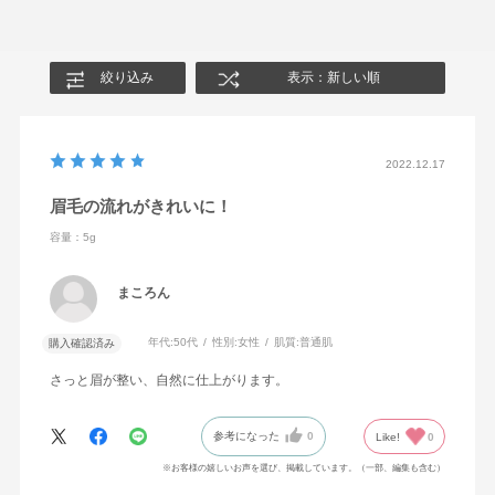
ン・パーフルオロヘキシルエチルトリエトキシシラン・ホ
ウケイ酸（Ca／Al）・ミネラルオイル・酸化スズ・フェノ
キシエタノール・メチルパラベン・香料・マイカ・酸化チ
絞り込み
表示：新しい順
タン
2022.12.17
眉毛の流れがきれいに！
容量：5g
まころん
年代:
50代
性別:
女性
肌質:
普通肌
購入確認済み
さっと眉が整い、自然に仕上がります。
参考になった
0
Like!
0
※お客様の嬉しいお声を選び、掲載しています。（一部、編集も含む）