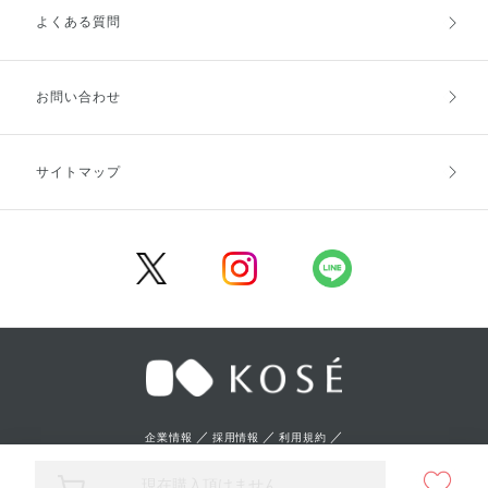
よくある質問
ご利用ガイドトップ
ご注文方法
お支払方法
送料・配送
お問い合わせ
キャンセル・返品・交換
ポイント・クーポン
サイトマップ
定期お届け便
商品レビュー
会員登録
／
／
／
企業情報
採用情報
利用規約
／
プライバシーポリシー
特定商取引法に基づく表記
現在購入頂けません