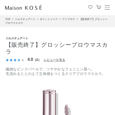
メ
ニ
TOP
ジルスチュアート
ポイントメイク
アイブロウ
【販売終了】グロッシー
ュ
ブロウマスカラ
ー
を
開
ジルスチュアート
閉
【販売終了】グロッシーブロウマスカ
す
ラ
る
4.0
（2）
レビューを見る
繊細なピンクパールで、ツヤやかなフェミニン眉へ。
毛流れをととのえて立体感をつくるクリアブロウマスカラ。