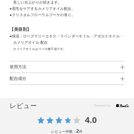
美しい仕上がりが続きます。
●眉毛をケアするカメリアオイル配合。
●クリスタルフローラルブーケの香り。
【美容剤】
●保湿：ローズマリーエキス・ラベンダーオイル・アボカドオイル・
カメリアオイル 配合
カメリアオイルはツバキ種子油です。
使用方法
配合成分
使用方法
水・PVP・エタノール・（VP／VA）コポリマー・BG・グ
●眉毛にそって、ブラシでとかすようにつけます。
リセリン・アボカド油・アンズ核油・ツバキ種子油・トコ
レビュー
フェロール・ラベンダー油・ローズマリー葉エキス・
EDTA－2Na・TEA・（アクリレーツ／アクリル酸アルキル
4.0
（C10－30））クロスポリマー・オキシベンゾン－5・カ
ルボマー・シリカ・ジメチコン・ハイドロゲンジメチコ
2
レビュー件数：
件