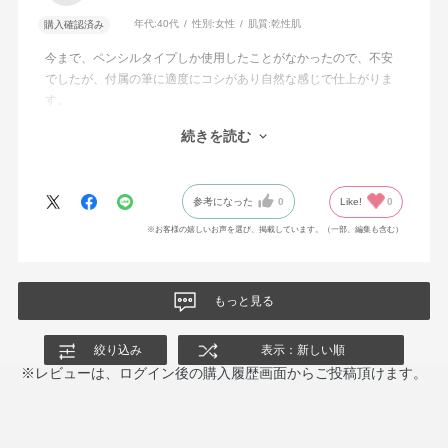
年代:
40代
性別:
女性
肌質:
乾性肌
購入確認済み
今まで、ペンシルタイプしか使用したことがなかったので、不安
でしたが、付属の筆に適度にコシがあり自然な感じで仕上がりま
す。
40代でも使用できるか心配でしたが、抜け感がでてとても満足で
続きを読む
す。ほ
スライド式とは理解していましたが、開けるのにちょっと悩みま
した。
参考になった
0
Like!
0
※お客様の嬉しいお声を選び、掲載しています。（一部、編集も含む）
もっと見る
絞り込み
表示：新しい順
※レビューは、ログイン後の購入履歴画面からご投稿頂けます。