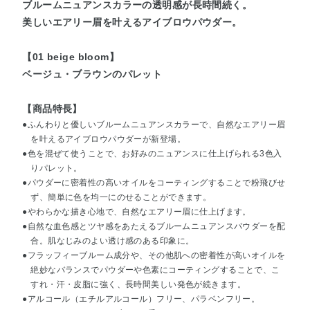
ブルームニュアンスカラーの透明感が長時間続く。
美しいエアリー眉を叶えるアイブロウパウダー。
【01 beige bloom】
ベージュ・ブラウンのパレット
【商品特長】
●ふんわりと優しいブルームニュアンスカラーで、自然なエアリー眉
を叶えるアイブロウパウダーが新登場。
●色を混ぜて使うことで、お好みのニュアンスに仕上げられる3色入
りパレット。
●パウダーに密着性の高いオイルをコーティングすることで粉飛びせ
ず、簡単に色を均一にのせることができます。
●やわらかな描き心地で、自然なエアリー眉に仕上げます。
●自然な血色感とツヤ感をあたえるブルームニュアンスパウダーを配
合。肌なじみのよい透け感のある印象に。
●フラッフィーブルーム成分や、その他肌への密着性が高いオイルを
絶妙なバランスでパウダーや色素にコーティングすることで、こ
すれ・汗・皮脂に強く、長時間美しい発色が続きます。
●アルコール（エチルアルコール）フリー、パラベンフリー。