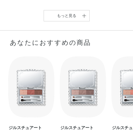
もっと見る
あなたにおすすめの商品
【❤️眉のニュアンスレッ
絶妙カラーでふんわり眉
ドカラー❤️】 …
が叶う【ジルスチュ …
eri
Hi
ジルスチュアート
ジルスチュアート
ジルスチュ