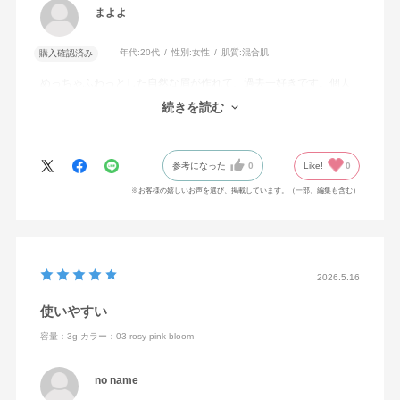
まよよ
年代:
20代
性別:
女性
肌質:
混合肌
購入確認済み
めっちゃふわっとした自然な眉が作れて、過去一好きです。個人
的にパレットが思ったより大きめだったので、この先長く持つと
続きを読む
思ってます！
参考になった
0
Like!
0
※お客様の嬉しいお声を選び、掲載しています。（一部、編集も含む）
2026.5.16
使いやすい
容量：3g
カラー：03 rosy pink bloom
no name