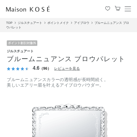
メ
ニ
TOP
ジルスチュアート
ポイントメイク
アイブロウ
ブルームニュアンス ブロ
ュ
ウパレット
ー
を
開
閉
ジルスチュアート
す
ブルームニュアンス ブロウパレット
る
4.6
（96）
レビューを見る
ブルームニュアンスカラーの透明感が長時間続く。
美しいエアリー眉を叶えるアイブロウパウダー。