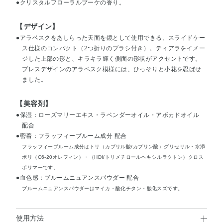
●クリスタルフローラルブーケの香り。
【デザイン】
●アラベスクをあしらった天面を鏡として使用できる、スライドケー
ス仕様のコンパクト（2つ折りのブラシ付き）。ティアラをイメー
ジした上部の形と、キラキラ輝く側面の形状がアクセントです。
プレスデザインのアラベスク模様には、ひっそりと小花を忍ばせ
ました。
【美容剤】
●保湿：ローズマリーエキス・ラベンダーオイル・アボカドオイル
配合
●密着：フラッフィーブルーム成分 配合
フラッフィーブルーム成分はトリ（カプリル酸/カプリン酸）グリセリル・水添
ポリ（C6-20オレフィン）・（HDI/トリメチロールヘキシルラクトン）クロス
ポリマーです。
●血色感：ブルームニュアンスパウダー 配合
ブルームニュアンスパウダーはマイカ・酸化チタン・酸化スズです。
使用方法