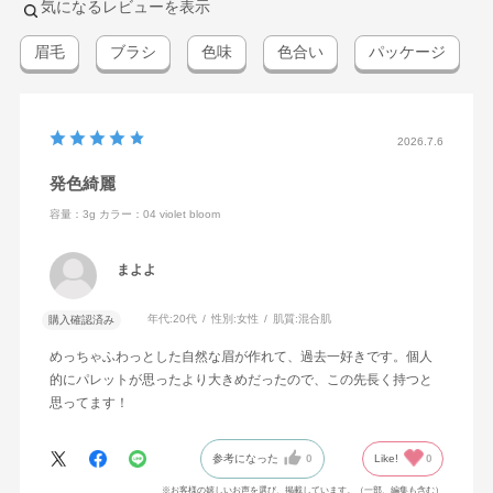
気になるレビューを表示
眉毛
ブラシ
色味
色合い
パッケージ
2026.7.6
発色綺麗
容量：3g
カラー：04 violet bloom
まよよ
年代:
20代
性別:
女性
肌質:
混合肌
購入確認済み
めっちゃふわっとした自然な眉が作れて、過去一好きです。個人
的にパレットが思ったより大きめだったので、この先長く持つと
思ってます！
参考になった
0
Like!
0
※お客様の嬉しいお声を選び、掲載しています。（一部、編集も含む）