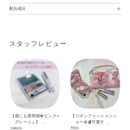
配合成分
使用方法
タルク・ラウロイルリシン・窒化ホウ素・ナイロン－12・
ヒドロキシステアリン酸エチルヘキシル・ジフェニルシロ
キシフェニルトリメチコン・ヘキサ（ヒドロキシステアリ
スタッフレビュー
ン酸／ステアリン酸／ロジン酸）ジペンタエリスリチル・
アボカド油・アンズ核油・トコフェロール・ラベンダー
油・ローズマリー葉エキス・（HDI／トリメチロールヘキ
シルラクトン）クロスポリマー・（ビニルジメチコン／メ
チコンシルセスキオキサン）クロスポリマー・イソステア
リン酸デキストリン・エチルヘキサン酸セチル・オクチル
●2つ折りになっているブラシをひらいてからお使いください。
ドデカノール・ジエチルヘキサン酸ネオペンチルグリコー
●鼻すじや眉頭にはブラシ（太）を、眉じりにはブラシ（細）をお使
ル・ジメチコン・ステアリン酸亜鉛・トリ（カプリル酸／
いください。
カプリン酸）グリセリル・トリエチルヘキサノイン・トリ
エトキシカプリリルシラン・ミツロウ・ミネラルオイル・
合成フルオロフロゴパイト・酸化スズ・水酸化Al・水添ポ
【眉にも透明感💎ピンク×
【リボンファッションシ
グレージュ】 …
ョー🎀🩰可愛す …
リ（C6－20オレフィン）・クロルフェネシン・香料・グン
sakura
Riho
ジョウ・マイカ・酸化チタン・酸化亜鉛・酸化鉄