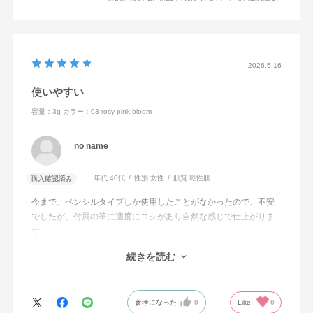
2026.5.16
使いやすい
容量：3g
カラー：03 rosy pink bloom
no name
年代:
40代
性別:
女性
肌質:
乾性肌
購入確認済み
今まで、ペンシルタイプしか使用したことがなかったので、不安
でしたが、付属の筆に適度にコシがあり自然な感じで仕上がりま
す。
40代でも使用できるか心配でしたが、抜け感がでてとても満足で
続きを読む
す。ほ
スライド式とは理解していましたが、開けるのにちょっと悩みま
した。
参考になった
0
Like!
0