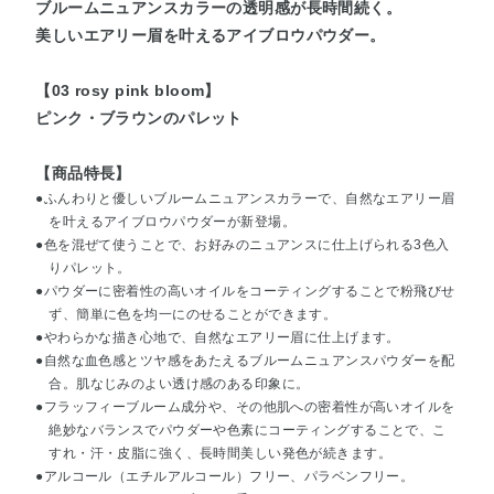
ブルームニュアンスカラーの透明感が長時間続く。
美しいエアリー眉を叶えるアイブロウパウダー。
【03 rosy pink bloom】
ピンク・ブラウンのパレット
【商品特長】
●ふんわりと優しいブルームニュアンスカラーで、自然なエアリー眉
を叶えるアイブロウパウダーが新登場。
●色を混ぜて使うことで、お好みのニュアンスに仕上げられる3色入
りパレット。
●パウダーに密着性の高いオイルをコーティングすることで粉飛びせ
ず、簡単に色を均一にのせることができます。
●やわらかな描き心地で、自然なエアリー眉に仕上げます。
●自然な血色感とツヤ感をあたえるブルームニュアンスパウダーを配
合。肌なじみのよい透け感のある印象に。
●フラッフィーブルーム成分や、その他肌への密着性が高いオイルを
絶妙なバランスでパウダーや色素にコーティングすることで、こ
すれ・汗・皮脂に強く、長時間美しい発色が続きます。
●アルコール（エチルアルコール）フリー、パラベンフリー。