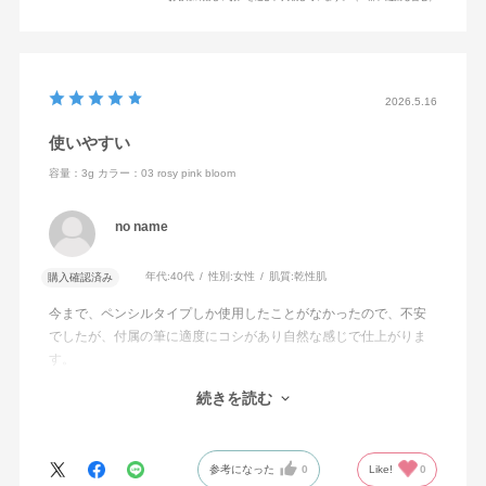
2026.5.16
使いやすい
容量：3g
カラー：03 rosy pink bloom
no name
年代:
40代
性別:
女性
肌質:
乾性肌
購入確認済み
今まで、ペンシルタイプしか使用したことがなかったので、不安
でしたが、付属の筆に適度にコシがあり自然な感じで仕上がりま
す。
40代でも使用できるか心配でしたが、抜け感がでてとても満足で
続きを読む
す。ほ
スライド式とは理解していましたが、開けるのにちょっと悩みま
した。
参考になった
0
Like!
0