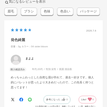
気になるレビューを表示
眉毛
ブラシ
色味
色合い
パッケージ
2026.7.6
発色綺麗
容量：3g
カラー：04 violet bloom
まよよ
年代:
20代
性別:
女性
肌質:
混合肌
購入確認済み
めっちゃふわっとした自然な眉が作れて、過去一好きです。個人
的にパレットが思ったより大きめだったので、この先長く持つと
思ってます！
参考になった
0
Like!
0
※お客様の嬉しいお声を選び、掲載しています。（一部、編集も含む）