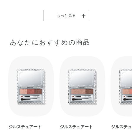
もっと見る
あなたにおすすめの商品
【❤️眉のニュアンスレッ
絶妙カラーでふんわり眉
ドカラー❤️】 …
が叶う【ジルスチュ …
eri
Hi
ジルスチュアート
ジルスチュアート
ジルスチュ