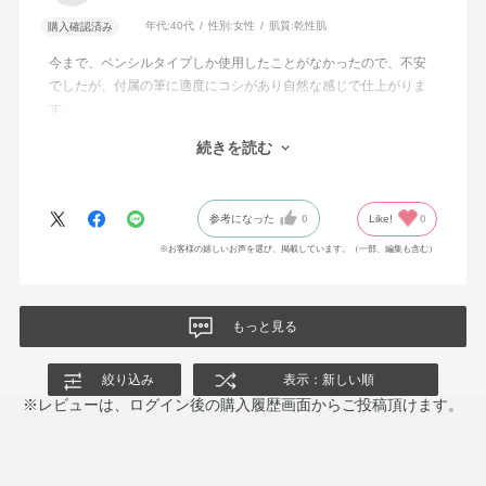
年代:
40代
性別:
女性
肌質:
乾性肌
購入確認済み
今まで、ペンシルタイプしか使用したことがなかったので、不安
でしたが、付属の筆に適度にコシがあり自然な感じで仕上がりま
す。
40代でも使用できるか心配でしたが、抜け感がでてとても満足で
続きを読む
す。ほ
スライド式とは理解していましたが、開けるのにちょっと悩みま
した。
参考になった
0
Like!
0
※お客様の嬉しいお声を選び、掲載しています。（一部、編集も含む）
もっと見る
絞り込み
表示：新しい順
※レビューは、ログイン後の購入履歴画面からご投稿頂けます。