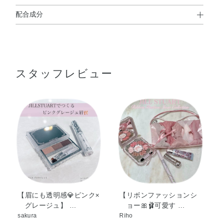
配合成分
使用方法
タルク・ラウロイルリシン・窒化ホウ素・ナイロン－12・
ヒドロキシステアリン酸エチルヘキシル・ジフェニルシロ
キシフェニルトリメチコン・ヘキサ（ヒドロキシステアリ
スタッフレビュー
ン酸／ステアリン酸／ロジン酸）ジペンタエリスリチル・
アボカド油・アンズ核油・トコフェロール・ラベンダー
油・ローズマリー葉エキス・（HDI／トリメチロールヘキ
シルラクトン）クロスポリマー・（ビニルジメチコン／メ
チコンシルセスキオキサン）クロスポリマー・イソステア
リン酸デキストリン・エチルヘキサン酸セチル・オクチル
●2つ折りになっているブラシをひらいてからお使いください。
ドデカノール・ジエチルヘキサン酸ネオペンチルグリコー
●鼻すじや眉頭にはブラシ（太）を、眉じりにはブラシ（細）をお使
ル・ジメチコン・ステアリン酸亜鉛・トリ（カプリル酸／
いください。
カプリン酸）グリセリル・トリエチルヘキサノイン・トリ
エトキシカプリリルシラン・ミツロウ・ミネラルオイル・
酸化スズ・水酸化Al・水添ポリ（C6－20オレフィン）・ク
【眉にも透明感💎ピンク×
【リボンファッションシ
グレージュ】 …
ョー🎀🩰可愛す …
ロルフェネシン・香料・グンジョウ・マイカ・酸化チタ
sakura
Riho
ン・酸化亜鉛・酸化鉄