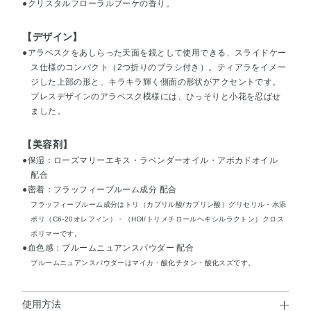
●クリスタルフローラルブーケの香り。
【デザイン】
●アラベスクをあしらった天面を鏡として使用できる、スライドケー
ス仕様のコンパクト（2つ折りのブラシ付き）。ティアラをイメー
ジした上部の形と、キラキラ輝く側面の形状がアクセントです。
プレスデザインのアラベスク模様には、ひっそりと小花を忍ばせ
ました。
【美容剤】
●保湿：ローズマリーエキス・ラベンダーオイル・アボカドオイル
配合
●密着：フラッフィーブルーム成分 配合
フラッフィーブルーム成分はトリ（カプリル酸/カプリン酸）グリセリル・水添
ポリ（C6-20オレフィン）・（HDI/トリメチロールヘキシルラクトン）クロス
ポリマーです。
●血色感：ブルームニュアンスパウダー 配合
ブルームニュアンスパウダーはマイカ・酸化チタン・酸化スズです。
使用方法