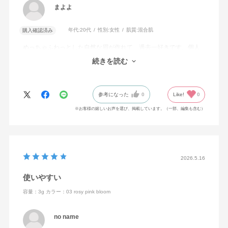
まよよ
年代:
20代
性別:
女性
肌質:
混合肌
購入確認済み
めっちゃふわっとした自然な眉が作れて、過去一好きです。個人
的にパレットが思ったより大きめだったので、この先長く持つと
続きを読む
思ってます！
参考になった
0
Like!
0
※お客様の嬉しいお声を選び、掲載しています。（一部、編集も含む）
2026.5.16
使いやすい
容量：3g
カラー：03 rosy pink bloom
no name