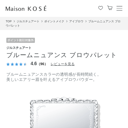
メ
ニ
TOP
ジルスチュアート
ポイントメイク
アイブロウ
ブルームニュアンス ブロ
ュ
ウパレット
ー
を
開
閉
ジルスチュアート
す
ブルームニュアンス ブロウパレット
る
4.6
（96）
レビューを見る
ブルームニュアンスカラーの透明感が長時間続く。
美しいエアリー眉を叶えるアイブロウパウダー。