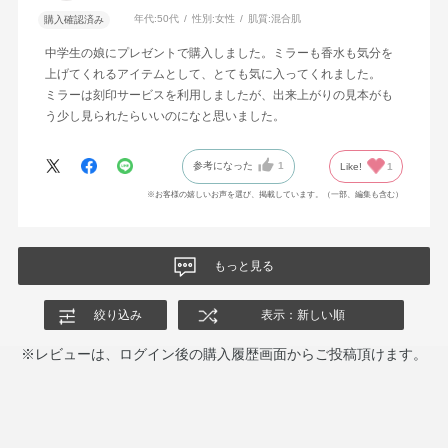
年代:
50代
性別:
女性
肌質:
混合肌
購入確認済み
中学生の娘にプレゼントで購入しました。ミラーも香水も気分を
上げてくれるアイテムとして、とても気に入ってくれました。
ミラーは刻印サービスを利用しましたが、出来上がりの見本がも
う少し見られたらいいのになと思いました。
参考になった
1
Like!
1
※お客様の嬉しいお声を選び、掲載しています。（一部、編集も含む）
もっと見る
絞り込み
表示：新しい順
※レビューは、ログイン後の購入履歴画面からご投稿頂けます。