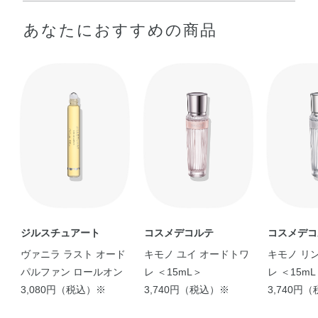
変性アルコール・香料・水・BG・BHT・青1・赤227
●香りをしのばせるポイント（耳の裏、手首、うなじなど）につけま
あなたにおすすめの商品
す。
ジルスチュアート
コスメデコルテ
コスメデコ
ヴァニラ ラスト オード
キモノ ユイ オードトワ
キモノ リ
パルファン ロールオン
レ ＜15mL＞
レ ＜15m
3,080円（税込）※
3,740円（税込）※
3,740円