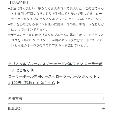
【商品特長】
●永遠に輝く美しい一瞬をたくさんの花々で表現した、この世でもっ
とも透明で可憐な香り。香りを手軽に持ち歩いて楽しめる、ロー
ラーボールタイプのクリスタルブルーム オードパルファンです。
●香りをしのばせるポイント使いに便利。耳の裏、手首、うなじなど
にいつでもオンできます。
●ガラスのボトルにはクリスタルブルームの花糸（かし）モチーフと
ロゴをシルバーでプリント。金属のキャップにはオードパルファ
ンと同様のオーロラのスワロフスキーを施しています。
クリスタルブルーム スノー オードパルファン ローラーボ
ールはこちら
▶
ローラーボール専用ケース＜ローラーボール ポケット：
1,100円（税込）＞ はこちら
▶
使用方法
配合成分
使用方法