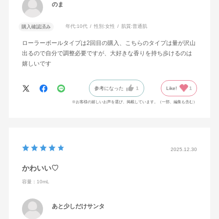
のま
年代:
10代
性別:
女性
肌質:
普通肌
購入確認済み
ローラーボールタイプは2回目の購入、こちらのタイプは量が沢山
出るので自分で調整必要ですが、大好きな香りを持ち歩けるのは
嬉しいです
参考になった
1
Like!
1
※お客様の嬉しいお声を選び、掲載しています。（一部、編集も含む）
2025.12.30
かわいい♡
容量：10mL
あと少しだけサンタ