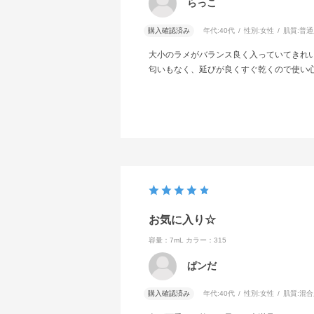
らっこ
購入確認済み
年代:
40代
性別:
女性
肌質:
普通
大小のラメがバランス良く入っていてきれ
匂いもなく、延びが良くすぐ乾くので使い
お気に入り☆
容量：7mL
カラー：315
ぱンだ
購入確認済み
年代:
40代
性別:
女性
肌質:
混合