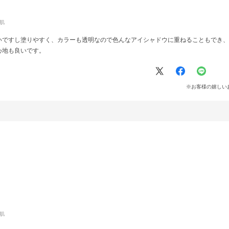
肌
いですし塗りやすく、カラーも透明なので色んなアイシャドウに重ねることもでき、
心地も良いです。
※お客様の嬉しい
肌