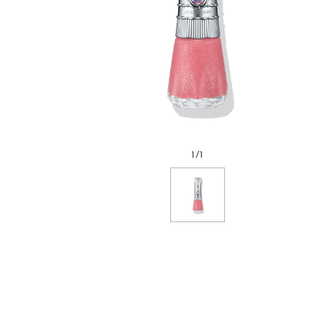
1
/
1