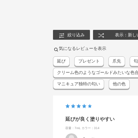
絞り込み
表示：新し
気になるレビューを表示
延び
プレゼント
爪先
匂
クリーム色のようなゴールドみたいな色
マニキュア独特の匂い
他の色
延びが良く塗りやすい
容量：7mL
カラー：314