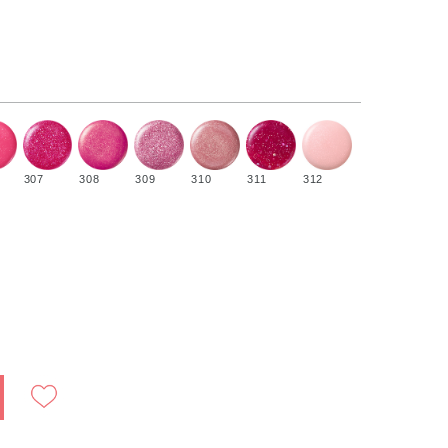
307
308
309
310
311
312
）