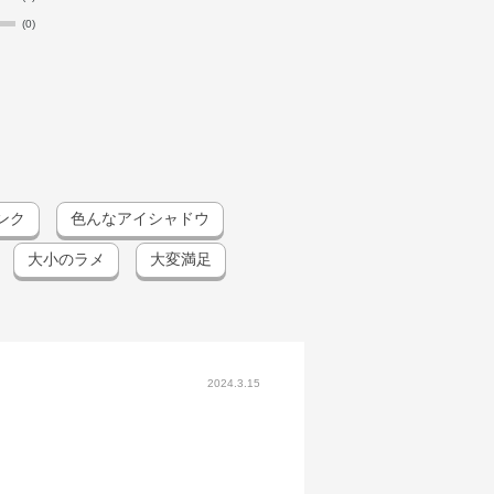
(0)
ンク
色んなアイシャドウ
大小のラメ
大変満足
2024.3.15