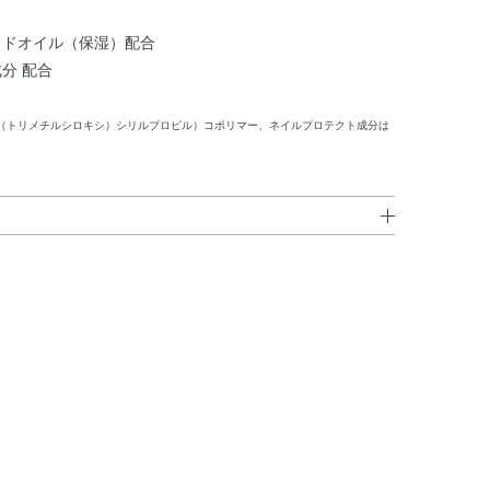
カドオイル（保湿）配合
分 配合
（トリメチルシロキシ）シリルプロピル）コポリマー、ネイルプロテクト成分は
ソプロパノール・クエン酸アセチルトリブチル・（無水フ
ソ酪酸酢酸スクロース・（トシルアミド／エポキシ）樹
・安息香酸スクロース・（アクリレーツ／ジメチコン）コ
（トリメチルシロキシ）シリルプロピル）コポリマー・ア
ダー油・ローズマリー葉エキス・酢酸トコフェロール・
ズ）コポリマー・アクリル酸アルキルコポリマー・エタノ
・パーフルオロヘキシルエチルトリエトキシシラン・ヘプ
リンゴ酸・酸化スズ・水・水酸化Al・炭酸Ca・香料・
グンジョウ・酸化チタン・酸化鉄・黄4・赤226