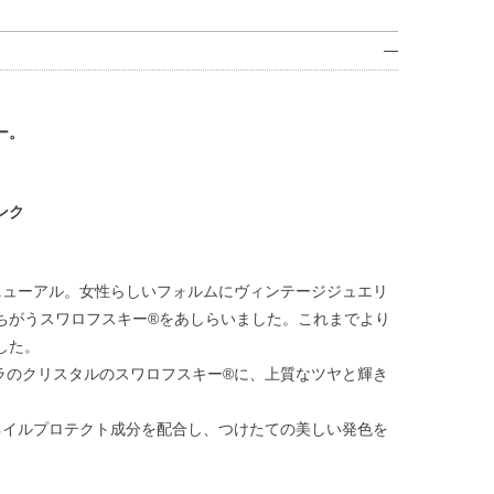
ー。
ンク
ニューアル。女性らしいフォルムにヴィンテージジュエリ
ちがうスワロフスキー®をあしらいました。これまでより
した。
ラのクリスタルのスワロフスキー®に、上質なツヤと輝き
ネイルプロテクト成分を配合し、つけたての美しい発色を