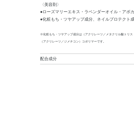
〈美容剤〉
●ローズマリーエキス・ラベンダーオイル・アボ
●化粧もち・ツヤアップ成分、ネイルプロテクト成
※化粧もち・ツヤアップ成分は（アクリレーツ／メタクリル酸トリス
（アクリレーツ／ジメチコン）コポリマーです。
配合成分
酢酸ブチル・酢酸エチル・ニトロセルロース・イ
タル酸／安息香酸／グリセリン）コポリマー・イ
脂・ステアラルコニウムヘクトライト・カンフル
ポリマー・（アクリレーツ／メタクリル酸トリス
ボカド油・アンズ核油・トコフェロール・ラベン
（無水フタル酸／無水トリメリト酸／グリコール
ール・オキシベンゾン－3・シメチコン・シリカ
タン・ホウケイ酸（Ca／Al）・ミネラルオイル・
（PET／ポリメタクリル酸メチル）ラミネート・