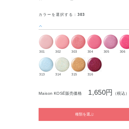
カラーを選択する：
303
301
302
303
304
305
306
313
314
315
316
1,650円
Maison KOSÉ販売価格
（税込
種類を選ぶ