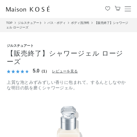
メ
ニ
TOP
ジルスチュアート
バス・ボディ
ボディ洗浄料
【販売終了】シャワージ
ュ
ェル ロージーズ
ー
を
開
ジルスチュアート
閉
【販売終了】シャワージェル ロージ
す
ーズ
る
5.0
（1）
レビューを見る
上質な泡とみずみずしい香りに包まれて。するんとしなやか
な明日の肌を磨くシャワージェル。