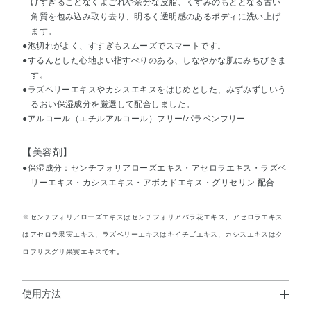
けすぎることなくよごれや余分な皮脂、くすみのもととなる古い
角質を包み込み取り去り、明るく透明感のあるボディに洗い上げ
ます。
●泡切れがよく、すすぎもスムーズでスマートです。
●するんとした心地よい指すべりのある、しなやかな肌にみちびきま
す。
●ラズベリーエキスやカシスエキスをはじめとした、みずみずしいう
るおい保湿成分を厳選して配合しました。
●アルコール（エチルアルコール）フリー/パラベンフリー
【美容剤】
●保湿成分：センチフォリアローズエキス・アセロラエキス・ラズベ
リーエキス・カシスエキス・アボカドエキス・グリセリン 配合
※センチフォリアローズエキスはセンチフォリアバラ花エキス、アセロラエキス
はアセロラ果実エキス、ラズベリーエキスはキイチゴエキス、カシスエキスはク
ロフサスグリ果実エキスです。
使用方法