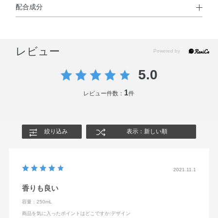
配合成分
使用方法
水・オレフィン（C14－16）スルホン酸Na・ココイルメチ
●お湯を含ませたウォッシュタオルなどに適量をとり、泡立てて洗
ルタウリンNa・ラウレス硫酸Na・コカミドプロピルベタ
い、そのあとよく流してください。
レビュー
イン・ココアンホ酢酸Na・PPG－2コカミド・香料・アセ
ロラ果実エキス・アボカドエキス・キイチゴエキス・クロ
5.0
フサスグリ果実エキス・センチフォリアバラ花エキス・
BG・EDTA－2Na・クエン酸・グリセリン・ポリクオタニ
1
レビュー件数：
件
ウム－7・塩化Na・サリチル酸・フェノキシエタノール・
安息香酸Na・カラメル
絞り込み
表示：新しい順
2021.11.1
香りも良い
容量：250mL
商品を気に入ったポイントはどこですか
:デザイン