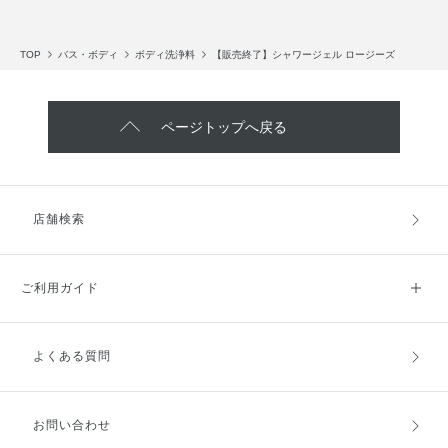
TOP
バス・ボディ
ボディ洗浄料
【販売終了】シャワージェル ロージーズ
ページトップへ戻る
店舗検索
ご利用ガイド
よくある質問
ご利用ガイドトップ
ご注文方法
お支払方法
送料・配送
お問い合わせ