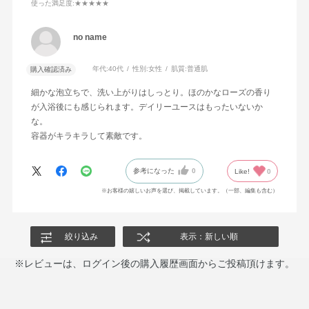
使った満足度
:★★★★★
no name
年代:
40代
性別:
女性
肌質:
普通肌
購入確認済み
細かな泡立ちで、洗い上がりはしっとり。ほのかなローズの香り
が入浴後にも感じられます。デイリーユースはもったいないか
な。
容器がキラキラして素敵です。
参考になった
0
Like!
0
※お客様の嬉しいお声を選び、掲載しています。（一部、編集も含む）
絞り込み
表示：新しい順
※レビューは、ログイン後の購入履歴画面からご投稿頂けます。