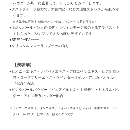
パウダーが均一に密着して、しっかりとカバーします。
●ダストプルーフ処方で、大気汚染
などの環境ストレスから肌を守
※
ります。
※大気中に浮遊する細かいちりやほこりなどから肌を守ります。
●上品なパールピンクのボディにヴィンテージ感のあるアラベスクを
あしらった、シンプルで大人っぽいデザインです。
●SPF50+/PA++++
●クリスタルフローラルブーケの香り
【美容剤】
●ピオニーエキス・ノイバラエキス・アロエベラエキス・ヒアルロン
酸・ローズマリーエキス・ラベンダーオイル・アボカドオイル
（保湿）配合
●ピンクパールパウダー（ピュアイルミネイト成分）・ミネラルパウ
ダー・アミノ酸系パウダー配合
※ピオニーエキスはボタンエキス、ノイバラエキスはノイバラ果実エキス、ピン
クパールパウダーはマイカ・酸化チタンです。