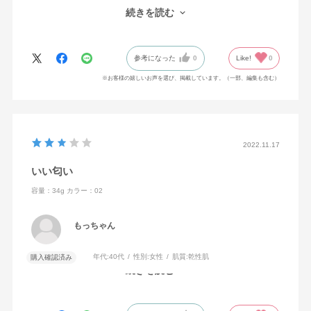
パウダーもいりません。スキンケアの後にこれ一つでベースメイ
続きを読む
クが完成するのでかなり時短できて買ってよかったです。匂いは
好みが分かれると思いますが、塗ってから数十分〜1時間程で匂い
が薄くなります。日中気になることはないと思います。
参考になった
0
Like!
0
※お客様の嬉しいお声を選び、掲載しています。（一部、編集も含む）
2022.11.17
いい匂い
容量：34g
カラー：02
もっちゃん
年代:
40代
性別:
女性
肌質:
乾性肌
購入確認済み
続きを読む
匂いも良くて、肌が明るくなった気がする。