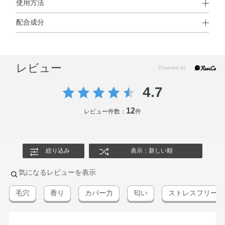
使用方法
配合成分
使用方法
水・シクロメチコン・メトキシケイヒ酸エチルヘキシル・
●指先に適量とり、顔全体にムラなくのばします。重ねづけすると、
パルミチン酸オクチル・メチルトリメチコン・エタノー
カバー効果が高まります。
レビュー
※落とすときは、クレンジング料のご使用をおすすめします。
ル・グリセリン・PEG－9ポリジメチルシロキシエチルジ
メチコン・メチレンビスベンゾトリアゾリルテトラメチル
4.7
ブチルフェノール・アボカド油・アロエベラエキス－1・
アンズ核油・トコフェロール・ノイバラ果実エキス・ヒア
12
レビュー件数：
件
ルロン酸Na・ボタンエキス・ラベンダー油・ローズマリー
エキス・BG・BHT・イソノナン酸イソトリデシル・シリ
カ・ジエチルアミノヒドロキシベンゾイル安息香酸ヘキシ
絞り込み
表示：新しい順
ル・ジステアルジモニウムヘクトライト・ジメチコン・ス
テアラルコニウムヘクトライト・ステアロイルグルタミン
気になるレビューを表示
酸2Na・タルク・ダイマージリノール酸（フィトステリル
毛穴
香り
カバー力
匂い
ストレスフリー
／イソステアリル／セチル／ステアリル／ベヘニル）・テ
トラ（ジ－t－ブチルヒドロキシヒドロケイヒ酸）ペンタエ
リスリチル・トリエトキシカプリリルシラン・ハイドロゲ