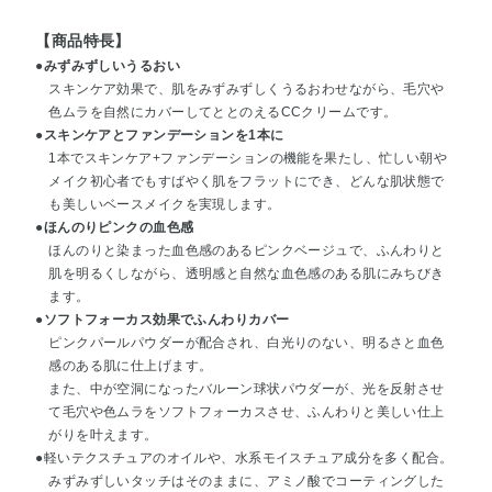
【商品特長】
●
みずみずしいうるおい
スキンケア効果で、肌をみずみずしくうるおわせながら、毛穴や
色ムラを自然にカバーしてととのえるCCクリームです。
●
スキンケアとファンデーションを1本に
1本でスキンケア+ファンデーションの機能を果たし、忙しい朝や
メイク初心者でもすばやく肌をフラットにでき、どんな肌状態で
も美しいベースメイクを実現します。
●
ほんのりピンクの血色感
ほんのりと染まった血色感のあるピンクベージュで、ふんわりと
肌を明るくしながら、透明感と自然な血色感のある肌にみちびき
ます。
●
ソフトフォーカス効果でふんわりカバー
ピンクパールパウダーが配合され、白光りのない、明るさと血色
感のある肌に仕上げます。
また、中が空洞になったバルーン球状パウダーが、光を反射させ
て毛穴や色ムラをソフトフォーカスさせ、ふんわりと美しい仕上
がりを叶えます。
●軽いテクスチュアのオイルや、水系モイスチュア成分を多く配合。
みずみずしいタッチはそのままに、アミノ酸でコーティングした