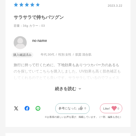
ンジメチコン・ポリイソプレン・ポリプロピレン・ミネラ
2023.3.22
ルオイル・メタクリル酸メチルクロスポリマー・ラウリル
サラサラで持ちバツグン
PEG－9ポリジメチルシロキシエチルジメチコン・ラウリ
容量：34g
カラー：03
ン酸ポリグリセリル－10・ラウロイルリシン・塩化Na・水
酸化Al・フェノキシエタノール・メチルパラベン・香料・
no name
マイカ・酸化チタン・酸化亜鉛・酸化鉄
年代:
30代
性別:
女性
肌質:
混合肌
購入確認済み
旅行に持って行くために、下地効果もありつつカバー力のあるも
のを探していてこちらを購入しました。UV効果も高く肌色補正も
してくれるのでとても良いです。サラサラしているのでフェイス
パウダーもいりません。スキンケアの後にこれ一つでベースメイ
続きを読む
クが完成するのでかなり時短できて買ってよかったです。匂いは
好みが分かれると思いますが、塗ってから数十分〜1時間程で匂い
が薄くなります。日中気になることはないと思います。
参考になった
0
Like!
0
※お客様の嬉しいお声を選び、掲載しています。（一部、編集も含む）