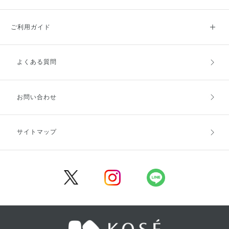
ご利用ガイド
よくある質問
ご利用ガイドトップ
ご注文方法
お支払方法
送料・配送
お問い合わせ
キャンセル・返品・交換
ポイント・クーポン
サイトマップ
定期お届け便
商品レビュー
会員登録