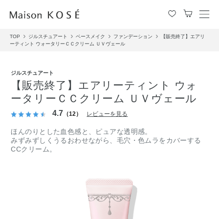
メ
ニ
TOP
ジルスチュアート
ベースメイク
ファンデーション
【販売終了】エアリ
ュ
ーティント ウォータリーＣＣクリーム ＵＶヴェール
ー
を
開
ジルスチュアート
閉
【販売終了】エアリーティント ウォ
す
ータリーＣＣクリーム ＵＶヴェール
る
4.7
（12）
レビューを見る
ほんのりとした血色感と、ピュアな透明感。
みずみずしくうるおわせながら、毛穴・色ムラをカバーする
CCクリーム。