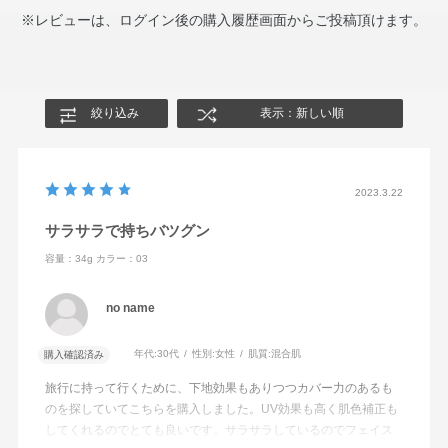
※レビューは、ログイン後の購入履歴画面からご投稿頂けます。
絞り込み
表示：新しい順
2023.3.22
サラサラで持ちバツグン
容量：34g
カラー：03
no name
年代:
30代
性別:
女性
肌質:
混合肌
購入確認済み
旅行に持って行くために、下地効果もありつつカバー力のあるも
のを探していてこちらを購入しました。UV効果も高く肌色補正も
してくれるのでとても良いです。サラサラしているのでフェイス