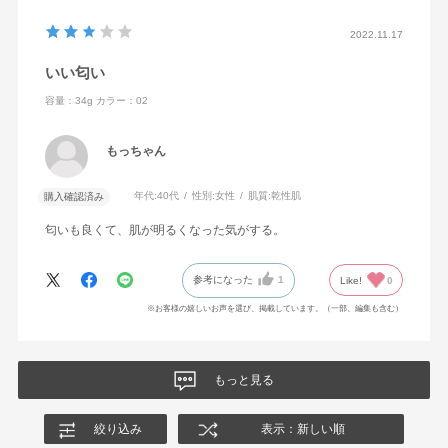
2022.11.17
いい匂い
容量：34g
カラー：02
もっちゃん
年代:
40代
性別:
女性
肌質:
乾性肌
購入確認済み
匂いも良くて、肌が明るくなった気がする。
参考になった
1
Like!
0
※お客様の嬉しいお声を選び、掲載しています。（一部、編集も含む）
もっと見る
絞り込み
表示：新しい順