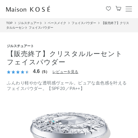
メ
ニ
TOP
ジルスチュアート
ベースメイク
フェイスパウダー
【販売終了】クリス
ュ
タルルーセント フェイスパウダー
ー
を
開
ジルスチュアート
閉
【販売終了】クリスタルルーセント
す
フェイスパウダー
る
4.6
（5）
レビューを見る
ふんわり軽やかな透明感ヴェール。ピュアな血色感を叶える
フェイスパウダー。【SPF20／PA++】