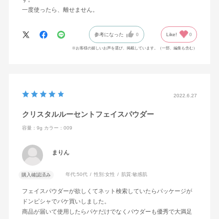
一度使ったら、離せません。
参考になった
0
Like!
0
※お客様の嬉しいお声を選び、掲載しています。（一部、編集も含む）
2022.6.27
クリスタルルーセントフェイスパウダー
容量：9g
カラー：009
まりん
年代:
50代
性別:
女性
肌質:
敏感肌
購入確認済み
フェイスパウダーが欲しくてネット検索していたらパッケージが
ドンピシャでパケ買いしました。
商品が届いて使用したらパケだけでなくパウダーも優秀で大満足