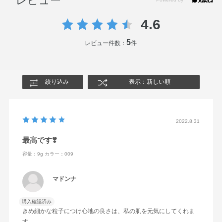
レビュー
4.6
5
レビュー件数：
件
絞り込み
表示：新しい順
2022.8.31
最高です❣️
容量：9g
カラー：009
マドンナ
購入確認済み
きめ細かな粒子につけ心地の良さは、私の肌を元気にしてくれま
す。