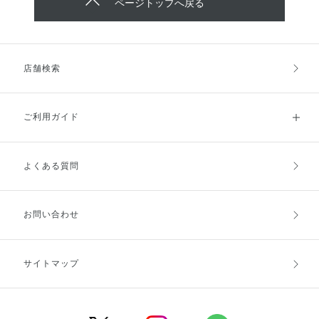
ページトップへ戻る
店舗検索
ご利用ガイド
よくある質問
ご利用ガイドトップ
ご注文方法
お支払方法
送料・配送
お問い合わせ
キャンセル・返品・交換
ポイント・クーポン
サイトマップ
定期お届け便
商品レビュー