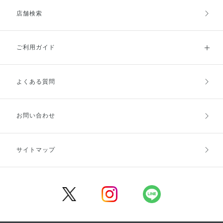
店舗検索
ご利用ガイド
よくある質問
ご利用ガイドトップ
ご注文方法
お支払方法
送料・配送
お問い合わせ
キャンセル・返品・交換
ポイント・クーポン
サイトマップ
定期お届け便
商品レビュー
会員登録