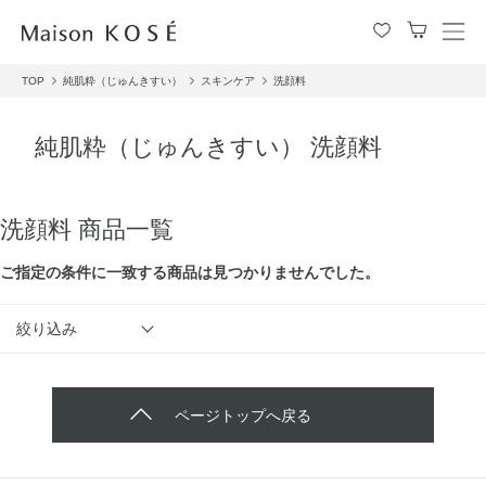
メ
ニ
TOP
純肌粋（じゅんきすい）
スキンケア
洗顔料
ュ
ー
を
純肌粋（じゅんきすい） 洗顔料
開
閉
す
る
洗顔料 商品一覧
ご指定の条件に⼀致する商品は見つかりませんでした。
絞り込み
ページトップへ戻る