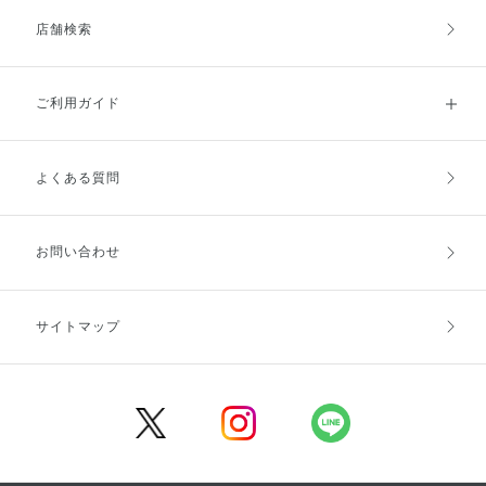
店舗検索
ご利用ガイド
よくある質問
ご利用ガイドトップ
ご注文方法
お支払方法
送料・配送
お問い合わせ
キャンセル・返品・交換
ポイント・クーポン
サイトマップ
定期お届け便
商品レビュー
会員登録