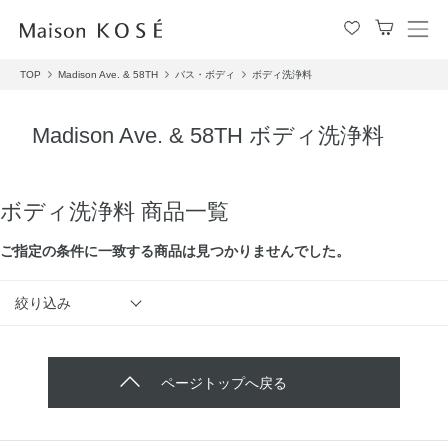
メ
ニ
TOP
Madison Ave. & 58TH
バス・ボディ
ボディ洗浄料
ュ
ー
を
Madison Ave. & 58TH ボディ洗浄料
開
閉
す
る
ボディ洗浄料 商品一覧
ご指定の条件に⼀致する商品は見つかりませんでした。
絞り込み
ページトップへ戻る