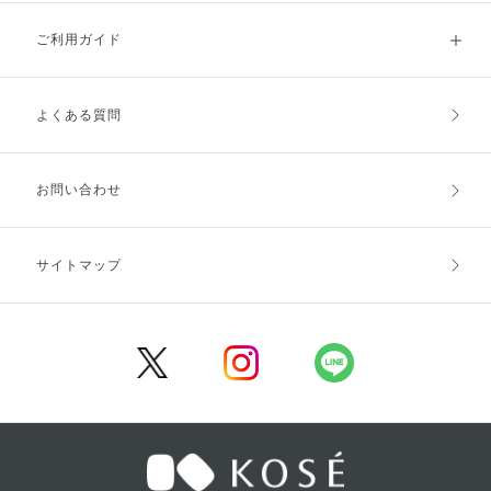
ご利用ガイド
よくある質問
ご利用ガイドトップ
ご注文方法
お支払方法
送料・配送
お問い合わせ
キャンセル・返品・交換
ポイント・クーポン
サイトマップ
定期お届け便
商品レビュー
会員登録