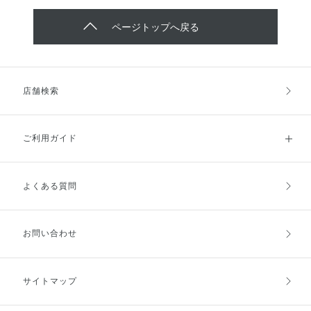
ページトップへ戻る
店舗検索
ご利用ガイド
よくある質問
ご利用ガイドトップ
ご注文方法
お支払方法
送料・配送
お問い合わせ
キャンセル・返品・交換
ポイント・クーポン
サイトマップ