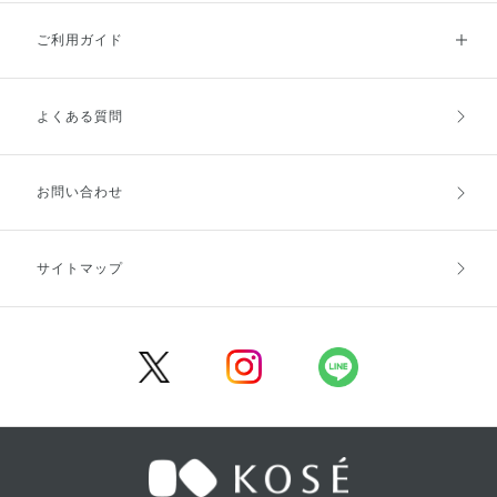
ご利用ガイド
よくある質問
ご利用ガイドトップ
ご注文方法
お支払方法
送料・配送
お問い合わせ
キャンセル・返品・交換
ポイント・クーポン
サイトマップ
定期お届け便
商品レビュー
会員登録