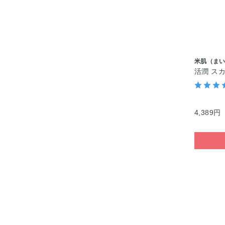
米肌（ま
活潤 ス
4,389円