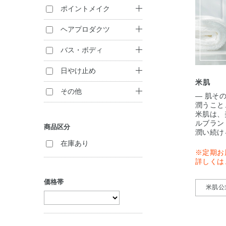
洗顔料
ファンデーション
ポイントメイク
化粧水
化粧下地
口紅・リキッドル
ヘアプロダクツ
ージュ
クリーム
フェイスパウダー
トリートメント
バス・ボディ
（インバス）
ジェル・美容液
コンシーラー
ハンドケア
日やけ止め
米肌
パック・マスク
セット商品
日やけ止め
その他
— 肌そ
潤うこと
リップケア
化粧雑貨
米肌は、
ルブラン
商品区分
セット商品
潤い続け
在庫あり
※定期お
詳しくは
価格帯
米肌公