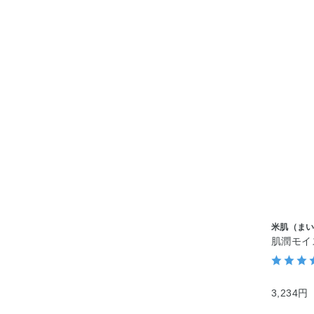
米肌（ま
肌潤モイ
3,234円