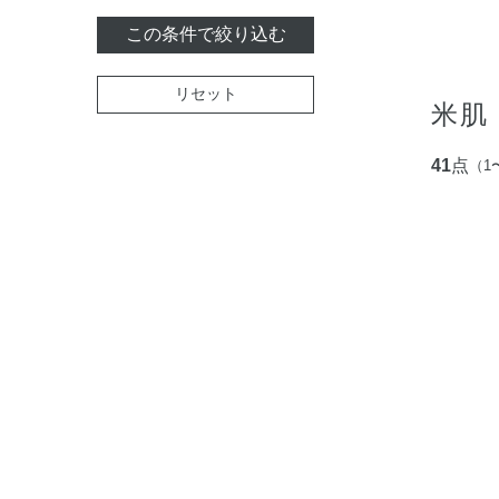
この条件で絞り込む
リセット
米肌
41
点
（1