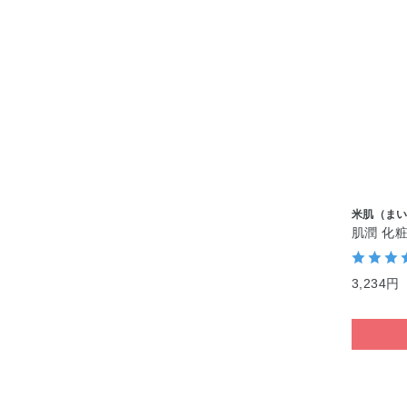
米肌（ま
肌潤 化
3,234円