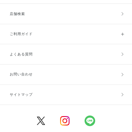
店舗検索
ご利用ガイド
よくある質問
ご利用ガイドトップ
ご注文方法
お支払方法
送料・配送
お問い合わせ
キャンセル・返品・交換
ポイント・クーポン
サイトマップ
定期お届け便
商品レビュー