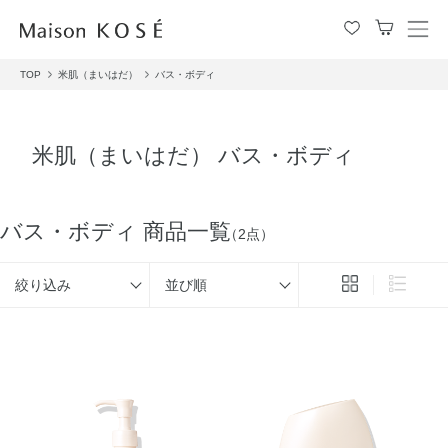
メ
ニ
TOP
米肌（まいはだ）
バス・ボディ
ュ
ー
を
開
米肌（まいはだ） バス・ボディ
閉
す
る
バス・ボディ 商品一覧
（2点）
絞り込み
並び順