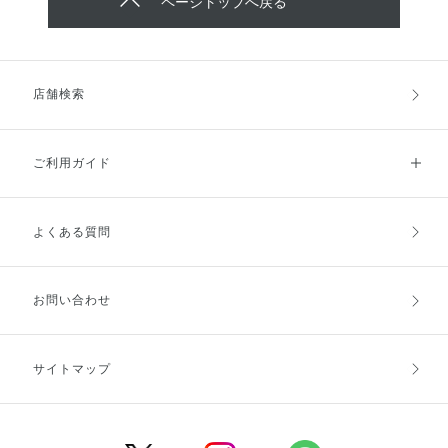
ページトップへ戻る
店舗検索
ご利用ガイド
よくある質問
ご利用ガイドトップ
ご注文方法
お支払方法
送料・配送
お問い合わせ
キャンセル・返品・交換
ポイント・クーポン
サイトマップ
定期お届け便
商品レビュー