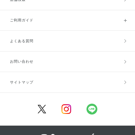
ご利用ガイド
よくある質問
ご利用ガイドトップ
ご注文方法
お支払方法
送料・配送
お問い合わせ
キャンセル・返品・交換
ポイント・クーポン
サイトマップ
定期お届け便
商品レビュー
会員登録