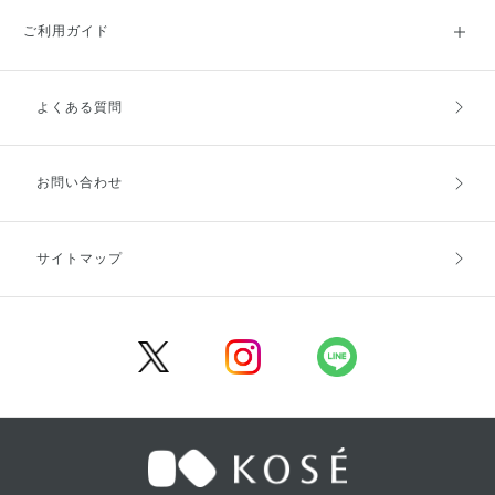
ご利用ガイド
よくある質問
ご利用ガイドトップ
ご注文方法
お支払方法
送料・配送
お問い合わせ
キャンセル・返品・交換
ポイント・クーポン
サイトマップ
定期お届け便
商品レビュー
会員登録