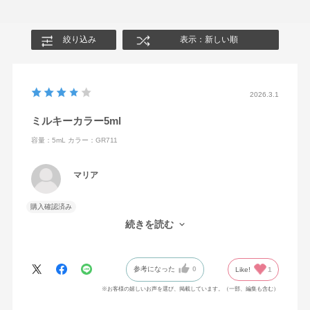
絞り込み
表示：新しい順
2026.3.1
ミルキーカラー5ml
容量：5mL
カラー：GR711
マリア
購入確認済み
小さく値段も手頃なので、色々なカラーが試せて良かったです。
続きを読む
このネイルカラーは乾きも早い方だと思います。
参考になった
0
Like!
1
※お客様の嬉しいお声を選び、掲載しています。（一部、編集も含む）