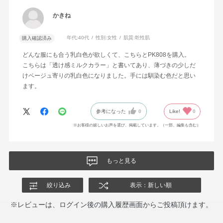
かきね
年代:
40代
性別:
女性
肌質:
乾性肌
購入確認済み
どんな服にも合う乳白色が欲しくて、こちらとPK808を購入。
こちらは「透け感ミルクカラー」と書いてあり、薄づきの少しだ
けベージュ寄りの乳白色になりました。手には馴染む色だと思い
ます。
参考になった
0
Like!
0
※お客様の嬉しいお声を選び、掲載しています。（一部、編集も含む）
もっと見る
絞り込み
表示：新しい順
※レビューは、ログイン後の購入履歴画面からご投稿頂けます。