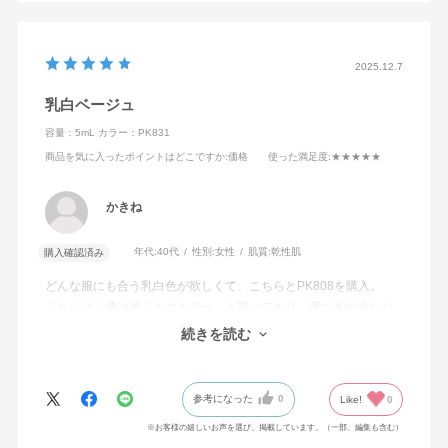
2025.12.7
乳白ベージュ
容量：5mL
カラー：PK831
商品を気に入ったポイントはどこですか
:価格
使った満足度
:★★★★★
かきね
年代:
40代
性別:
女性
肌質:
乾性肌
購入確認済み
どんな服にも合う乳白色が欲しくて、こちらとPK808を購入。
こちらは「透け感ミルクカラー」と書いてあり、薄づきの少しだ
けベージュ寄りの乳白色になりました。手には馴染む色だと思い
続きを読む
ます。
参考になった
0
Like!
0
※お客様の嬉しいお声を選び、掲載しています。（一部、編集も含む）