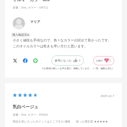
容量：5mL
カラー：GR711
マリア
購入確認済み
小さく値段も手頃なので、色々なカラーが試せて良かったです。
このネイルカラーは乾きも早い方だと思います。
参考になった
0
Like!
1
※お客様の嬉しいお声を選び、掲載しています。（一部、編集も含む）
2025.12.7
乳白ベージュ
容量：5mL
カラー：PK831
商品を気に入ったポイントはどこですか
:価格
使った満足度
:★★★★★