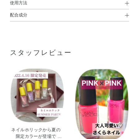
使用方法
配合成分
使用方法
酢酸エチル・酢酸ブチル・ニトロセルロース・（アジピン
●適量取り、爪に塗布してください。
酸／ネオペンチルグリコール／無水トリメリト酸）コポリ
●トップコートまたはマットトップコートを使用する場合は、下に塗
ったネイルカラーが完全に乾ききってからご使用ください。
マー・クエン酸アセチルトリブチル・イソプロパノール・
スタッフレビュー
（スチレン／アクリレーツ）コポリマー・アクリレーツコ
ポリマー・オキシベンゾン－1・シリカ・ジアセトンアル
使用上の注意
コール・ステアラルコニウムベントナイト・ブタノール・
●ネイルカラーなどを混合しないでください。
リン酸・酸化チタン・黄4
（ビンが割れることもあります）
●火気厳禁
ネイルホリックから夏の
限定カラーが登場で …