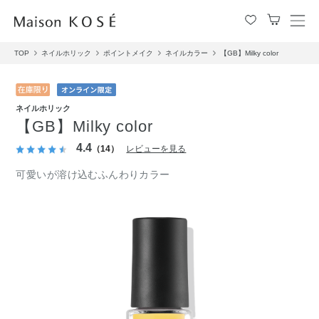
メ
ニ
TOP
ネイルホリック
ポイントメイク
ネイルカラー
【GB】Milky color
ュ
ー
を
開
ネイルホリック
閉
【GB】Milky color
す
る
4.4
（14）
レビューを見る
可愛いが溶け込むふんわりカラー