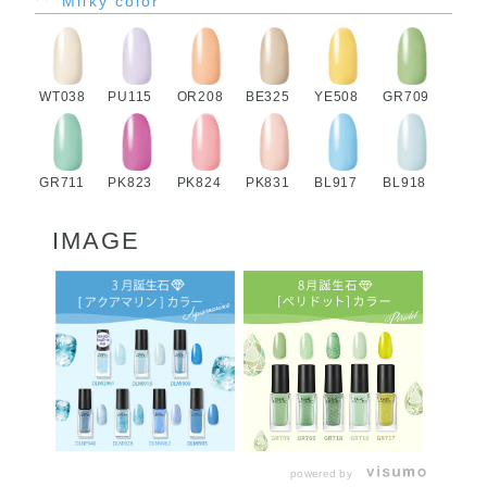
Milky color
WT038
PU115
OR208
BE325
YE508
GR709
GR711
PK823
PK824
PK831
BL917
BL918
IMAGE
powered by