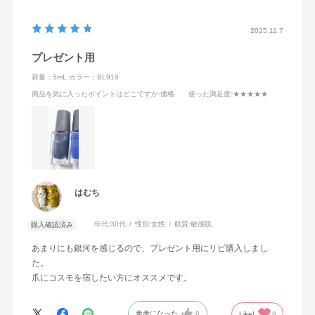
2025.11.7
プレゼント用
容量：5mL
カラー：BL919
商品を気に入ったポイントはどこですか
:価格
使った満足度
:★★★★★
はむち
年代:
30代
性別:
女性
肌質:
敏感肌
購入確認済み
あまりにも銀河を感じるので、プレゼント用にリピ購入しまし
た。
爪にコスモを宿したい方にオススメです。
参考になった
0
Like!
0