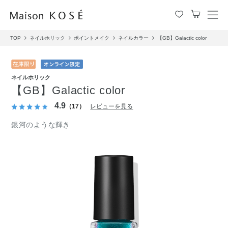
メ
ニ
TOP
ネイルホリック
ポイントメイク
ネイルカラー
【GB】Galactic color
ュ
ー
を
開
ネイルホリック
閉
【GB】Galactic color
す
る
4.9
（17）
レビューを見る
銀河のような輝き