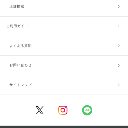
店舗検索
ご利用ガイド
よくある質問
ご利用ガイドトップ
ご注文方法
お支払方法
送料・配送
お問い合わせ
キャンセル・返品・交換
ポイント・クーポン
サイトマップ
定期お届け便
商品レビュー
会員登録