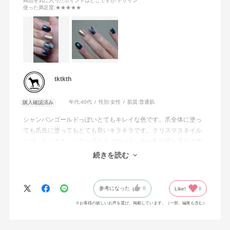
商品を気に入ったポイントはどこですか
:デザイン
使った満足度
:★★★★★
tktkth
年代:
40代
性別:
女性
肌質:
普通肌
購入確認済み
シャンパンゴールドっぽいとてもキレイな色です。爪全体に塗っ
ても爪先に塗ってもとても良いキラキラです。クリスマスネイル
にぴったりです。シアー感とラメのバランスが私の望み通りで使
い易いです。一度塗りでもムラ無く使えます。トップコートをし
続きを読む
ない状態だとザラ付きがあります。
参考になった
0
Like!
0
※お客様の嬉しいお声を選び、掲載しています。（一部、編集も含む）