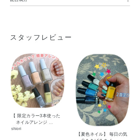
使用方法
酢酸ブチル・酢酸エチル・ニトロセルロース・（アジピン
●適量取り、爪に塗布してください。
酸／ネオペンチルグリコール／無水トリメリト酸）コポリ
●トップコートまたはマットトップコートを使用する場合は、下に塗
ったネイルカラーが完全に乾ききってからご使用ください。
マー・クエン酸アセチルトリブチル・イソプロパノール・
スタッフレビュー
（スチレン／アクリレーツ）コポリマー・アクリレーツコ
ポリマー・オキシベンゾン－1・シリカ・ジアセトンアル
使用上の注意
コール・ステアラルコニウムベントナイト・ブタノール・
●爪に異常があらわれたときは、ご使用をおやめください。
リン酸・合成フルオロフロゴパイト・炭酸プロピレン・コ
●ネイルカラーなどを混合しないでください。（ビンが割れることも
ンジョウ・酸化鉄・黄4
あります）
●火気注意
※キャップをまわすとラベルが切りとれます。
【 限定カラー3本使った
ネイルアレンジ …
shiori
【夏色ネイル】 毎日の気