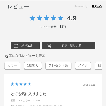
レビュー
4.9
17
レビュー件数：
件
絞り込み
表示：新しい順
気になるレビューを表示
カラー
1度塗り
プレゼント用
メイク
初ネ
2025.12.11
とても気に入りました
容量：5mL
カラー：GD028