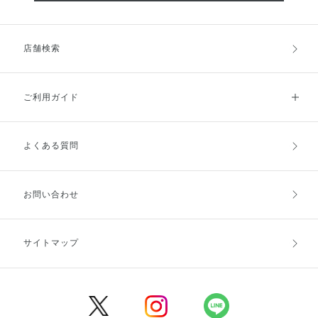
店舗検索
ご利用ガイド
よくある質問
ご利用ガイドトップ
ご注文方法
お支払方法
送料・配送
お問い合わせ
キャンセル・返品・交換
ポイント・クーポン
サイトマップ
定期お届け便
商品レビュー