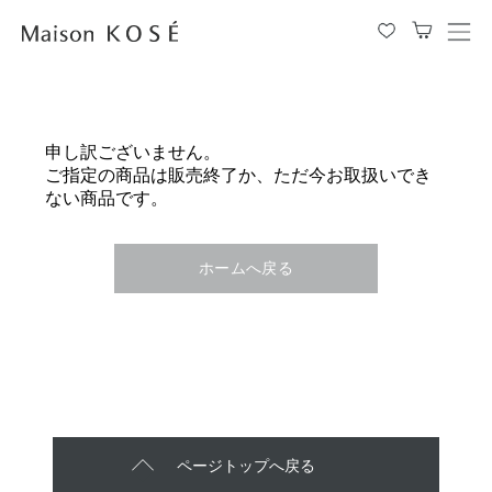
メ
ニ
ュ
ー
を
申し訳ございません。
開
ご指定の商品は販売終了か、ただ今お取扱いでき
閉
ない商品です。
す
る
ホームへ戻る
ページトップへ戻る