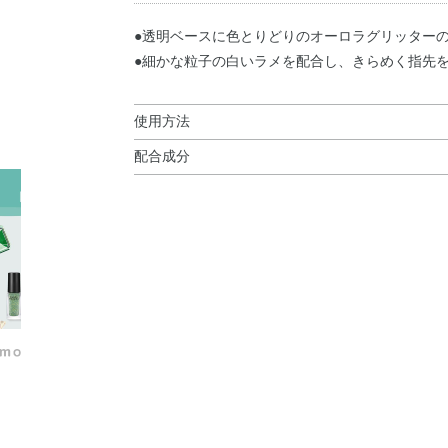
●透明ベースに色とりどりのオーロラグリッター
●細かな粒子の白いラメを配合し、きらめく指先
使用方法
配合成分
使用上の注意
酢酸エチル・酢酸ブチル・ニトロセルロース・P
●ネイルカラーなどを混合しないでください (ビン
リト酸）コポリマー・クエン酸アセチルトリブチ
●火気注意。
ウケイ酸（Ca／Na）・ポリウレタン－11・合成