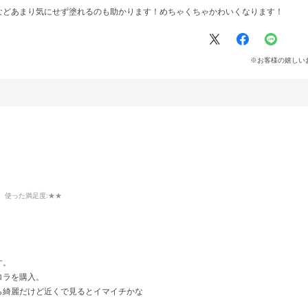
などあまり気にせず塗れるのも助かります！めちゃくちゃかわいくなります！
※お客様の嬉しい
使った満足度
:★★
す。
ロラを購入。
ら綺麗だけど近くで見るとイマイチかな