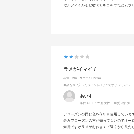
セルフネイル初心者でもキラキラだとムラ
ラメがイマイチ
容量：5mL
カラー：PK864
商品を気に入ったポイントはどこですか
:デザイン
あいす
年代:
40代
性別:
女性
肌質:
混合肌
フローズンの同じ色を何年も使用していま
最近フローズンの方が売ってないのでオー
綺麗ですがラメがおおきくて遠くから見た