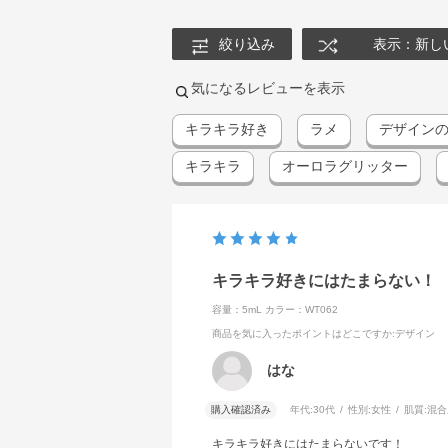
絞り込み
表示：新し
気になるレビューを表示
キラキラ好き
ラメ
デザイン
キラキラ
オーロラグリッター
キラキラ好きにはたまらない！
容量：5mL
カラー：WT062
商品を気に入ったポイントはどこですか
:デザイン
はな
購入確認済み
年代:
30代
性別:
女性
肌質:
混合
キラキラ好きにはたまらないです！