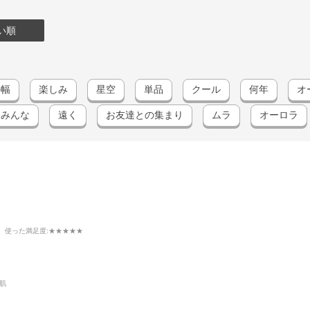
い順
の幅
楽しみ
星空
単品
クール
何年
オ
みんな
遠く
お友達との集まり
ムラ
オーロラ
使った満足度
:★★★★★
肌