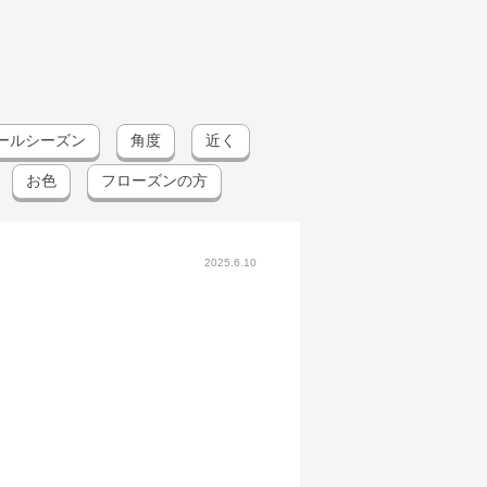
ールシーズン
角度
近く
お色
フローズンの方
2025.6.10