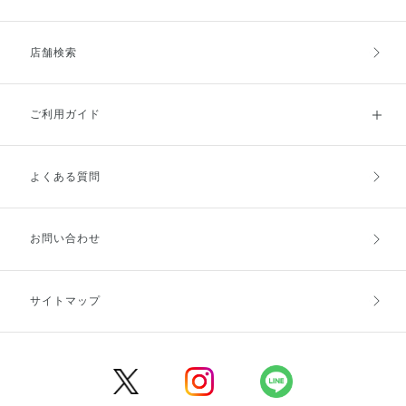
店舗検索
ご利用ガイド
よくある質問
ご利用ガイドトップ
ご注文方法
お支払方法
送料・配送
お問い合わせ
キャンセル・返品・交換
ポイント・クーポン
サイトマップ
定期お届け便
商品レビュー