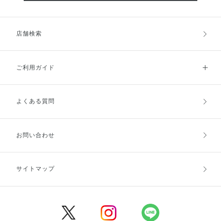
店舗検索
ご利用ガイド
よくある質問
ご利用ガイドトップ
ご注文方法
お支払方法
送料・配送
お問い合わせ
キャンセル・返品・交換
ポイント・クーポン
サイトマップ
定期お届け便
商品レビュー