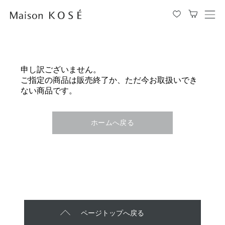
メ
ニ
ュ
ー
を
申し訳ございません。
開
ご指定の商品は販売終了か、ただ今お取扱いでき
閉
ない商品です。
す
る
ホームへ戻る
ページトップへ戻る