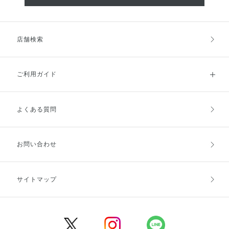
店舗検索
ご利用ガイド
よくある質問
ご利用ガイドトップ
ご注文方法
お支払方法
送料・配送
お問い合わせ
キャンセル・返品・交換
ポイント・クーポン
サイトマップ
定期お届け便
商品レビュー