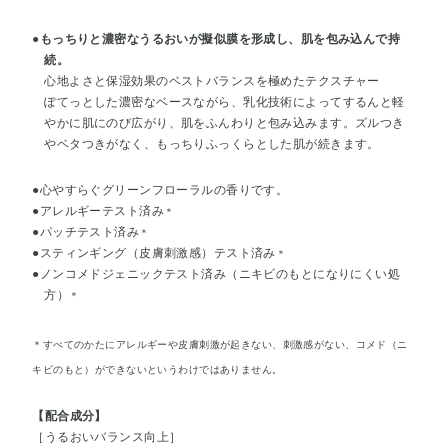
●もっちりと濃密なうるおいが擬似膜を形成し、肌を包み込んで持
続。
心地よさと保湿効果のベストバランスを極めたテクスチャー
ぽてっとした濃密なベースながら、乳化技術によってするんと軽
やかに肌にのび広がり、肌をふんわりと包み込みます。ズルつき
やベタつきがなく、もっちりふっくらとした肌が続きます。
●心やすらぐグリーンフローラルの香りです。
●アレルギーテスト済み
＊
●パッチテスト済み
＊
●スティンギング（皮膚刺激感）テスト済み
＊
●ノンコメドジェニックテスト済み（ニキビのもとになりにくい処
方）
＊
＊すべてのかたにアレルギーや皮膚刺激が起きない、刺激感がない、コメド（ニ
キビのもと）ができないというわけではありません。
【配合成分】
［うるおいバランス向上］