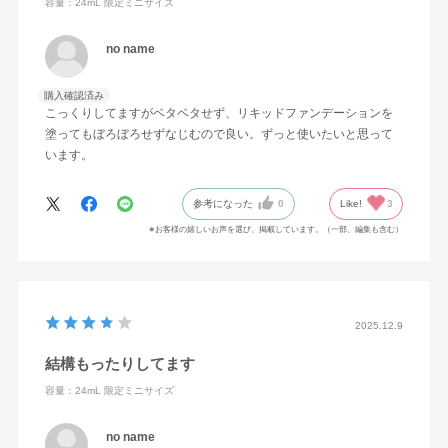
容量：24mL 限定ミニサイズ
no name
購入確認済み
こっくりしてますがベタベタせず、リキッドファンデーションを
塗ってもぼろぼろせずなじむので良い。ずっと使いたいと思って
います。
参考になった
0
Like!
3
※お客様の嬉しいお声を選び、掲載しています。（一部、編集も含む）
2025.12.9
結構もったりしてます
容量：24mL 限定ミニサイズ
no name