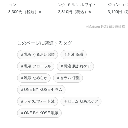
ョン
ンク ミルク ホワイト
ジョン （
3,300円（税込）※
2,310円（税込）※
3,190円
ONE BY KOSÉ セラムヴ
【乾燥に負けない肌作り
ェール …
🎧❄】 今回 …
※Maison KOSÉ販売価格
azumi
Riho
このページに関連するタグ
＃乳液 うるおい習慣
＃乳液 保湿
＃乳液 フローラル
＃乳液 肌あれケア
＃乳液 なめらか
＃セラム 保湿
＃ONE BY KOSE セラム
＃ライスパワー 乳液
＃セラム 肌あれケア
＃ONE BY KOSE 乳液