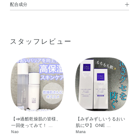
配合成分
使用方法
水・BG・グリセリン・エチルヘキサン酸セチル・ミネラル
●化粧水のあと、手のひらまたはコットンに100円玉くらいの量をと
オイル・エタノール・ワセリン・水添ヤシ油・オレイン酸
り、肌にていねいになじませます。
フィトステリル・メドウフォーム油・PCA－Na・アセチル
スタッフレビュー
よくあるご質問
ヒドロキシプロリン・アラニン・アルギニン・オリーブ葉
Q.『 ワンバイコーセー』の商品を複数品併用する場合、どのような
エキス・グリシン・グルタミン酸・コメ発酵液・セリン・
使用順番になりますか？
ツボクサ葉エキス・テアニン・トコフェロール・トレオニ
A. 商品の使用順は
こちら >>
ン・プロリン・ベタイン・リシンHCl・加水分解ヒアルロ
ン酸・BHT・EDTA－2Na・PCA・（アクリル酸Na／アク
リロイルジメチルタウリンNa）コポリマー・（アクリレー
ツ／アクリル酸アルキル（C10－30））クロスポリマー・
イソヘキサデカン・オレイン酸ソルビタン・カルボマー・
ジグリセリン・ジメチコン・ステアリン酸PEG－55・セテ
アリルアルコール・トリエチルヘキサノイン・トリセテア
レス－4リン酸・パルミチン酸セチル・ベヘニルアルコー
【📣過酷乾燥肌の皆様、
【みずみずしいうるおい
一回使ってみて！ …
肌に♡】 ONE …
ル・ポリソルベート80・ラウロイルグルタミン酸ジ（フィ
Nao
Mana
トステリル／オクチルドデシル）・水酸化Al・水酸化Na・