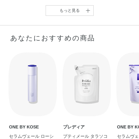
水添ナタネ油脂肪酸グリセリズ・水添パーム油・水添ポリ
イソブテン・水添ポリデセン・水添レシチン・乳酸Na・フ
もっと見る
ェノキシエタノール・メチルパラベン・香料・酸化チタン
あなたにおすすめの商品
環境変化に左右されない
【限定ミニサイズコス
【その乾燥、”渇きグ
【遂に✨ONE BY KOSÉ
肌へ💪❕ ライス …
メ】 ミニサイズコ …
セ”がついているかも …
から化粧水 …
yuu
KoNu
A
LISA
ONE BY KOSE
プレディア
ONE BY K
セラムヴェール ローシ
プティメール タラソコ
セラムヴェ