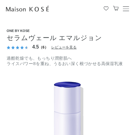
メ
ニ
ュ
ー
ONE BY KOSE
を
セラムヴェール エマルジョン
開
閉
4.5
（6）
レビューを見る
す
る
過酷乾燥でも、もっちり潤密肌へ
ライスパワー®を重ね、うるおい深く根づかせる高保湿乳液