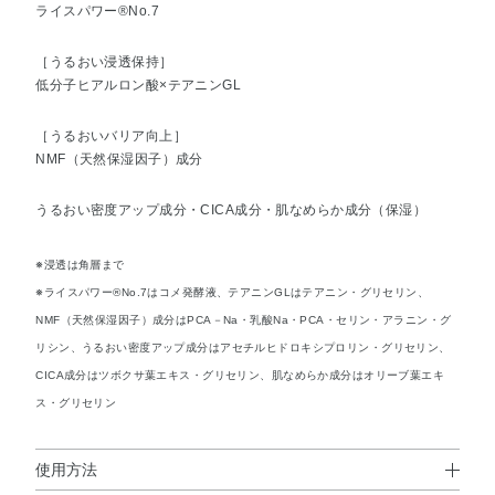
ライスパワー®No.7
［うるおい浸透保持］
低分子ヒアルロン酸×テアニンGL
［うるおいバリア向上］
NMF（天然保湿因子）成分
うるおい密度アップ成分・CICA成分・肌なめらか成分（保湿）
※浸透は角層まで
※ライスパワー®No.7はコメ発酵液、テアニンGLはテアニン・グリセリン、
NMF（天然保湿因子）成分はPCA－Na・乳酸Na・PCA・セリン・アラニン・グ
リシン、うるおい密度アップ成分はアセチルヒドロキシプロリン・グリセリン、
CICA成分はツボクサ葉エキス・グリセリン、肌なめらか成分はオリーブ葉エキ
ス・グリセリン
使用方法