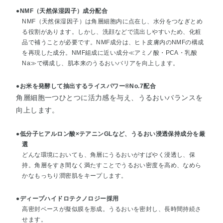
●NMF（天然保湿因子）成分配合
NMF（天然保湿因子）は角層細胞内に点在し、水分をつなぎとめ
る役割があります。しかし、洗顔などで流出しやすいため、化粧
品で補うことが必要です。NMF成分は、ヒト皮膚内のNMFの構成
を再現した成分。NMF組成に近い成分≪アミノ酸・PCA・乳酸
Na≫で構成し、肌本来のうるおいバリアを向上します。
●お米を発酵して抽出するライスパワー®No.7配合
角層細胞一つひとつに活力感を与え、うるおいバランスを
向上します。
●低分子ヒアルロン酸×テアニンGLなど、うるおい浸透保持成分を厳
選
どんな環境においても、角層にうるおいがすばやく浸透し、保
持。角層をすき間なく満たすことでうるおい密度を高め、なめら
かなもっちり潤密肌をキープします。
●ディープハイドロテクノロジー採用
高密封ベースが擬似膜を形成。うるおいを密封し、長時間持続さ
せます。