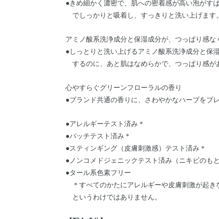
●きめ細かく濃密で、肌への密着感が高い泡がす
でしっかりと吸着し、すっきりと洗い上げます
アミノ酸系洗浄成分と保湿成分が、つっぱり感な
●しっとりと洗い上げるアミノ酸系洗浄成分と保
するのに、あと肌はなめらかで、つっぱり感が
心やすらぐグリーンフローラルの香り
●ブランド共通の香りに、さわやかなハーブをブ
●アレルギーテスト済み
＊
●パッチテスト済み
＊
●スティンギング（皮膚刺激感）テスト済み
＊
●ノンコメドジェニックテスト済み（ニキビのも
●タール系色素フリー
＊すべてのかたにアレルギーや皮膚刺激が起き
というわけではありません。