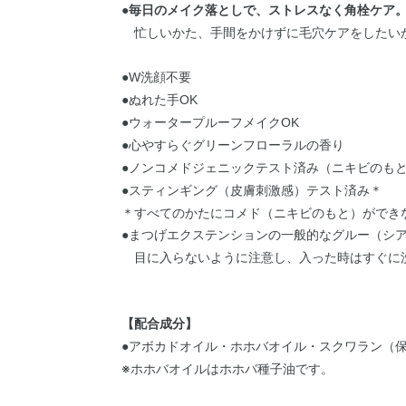
●
毎日のメイク落としで、ストレスなく角栓ケア
忙しいかた、手間をかけずに毛穴ケアをしたい
●W洗顔不要
●ぬれた手OK
●ウォータープルーフメイクOK
●心やすらぐグリーンフローラルの香り
●ノンコメドジェニックテスト済み（ニキビのも
●スティンギング（皮膚刺激感）テスト済み
＊
＊すべてのかたにコメド（ニキビのもと）ができ
●まつげエクステンションの一般的なグルー（シ
目に入らないように注意し、入った時はすぐに
【配合成分】
●アボカドオイル・ホホバオイル・スクワラン（
※ホホバオイルはホホバ種子油です。