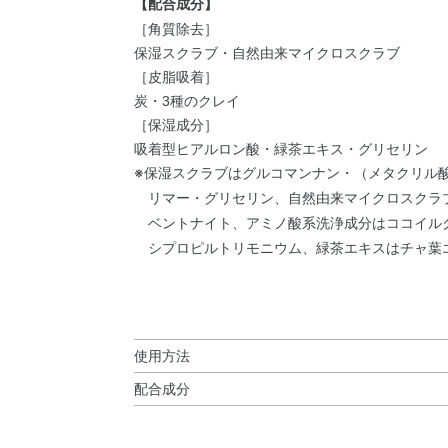
【配合成分】
［角質除去］
保湿スクラブ・自然由来マイクロスクラブ
［皮脂吸着］
炭・3種のクレイ
［保湿成分］
吸着型ヒアルロン酸・緑茶エキス・グリセリン
※保湿スクラブはグルコマンナン・（メタクリル
リマー・グリセリン、自然由来マイクロスクラ
ベントナイト、アミノ酸系洗浄成分はココイル
シプロピルトリモニウム、緑茶エキスはチャ葉
使用方法
配合成分
使用方法
◆ポアクリア オイル
＜ポアクリア オイル＞