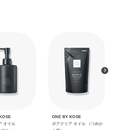
プリン酸ポリグリセリル－6・パルミチン酸エチルヘキシ
ナン酸イソトリデシル・水・水添ポリイソブテン・ジオレ
でファンデーションなどのメイクアップ料や肌の汚れとよ
ノール・ミリスチン酸イソプロピル・グリセリン・アボカド
G・シクロヘキサン－1，4－ジカルボン酸ビスエトキシジ
2・スクワラン・ステアリン酸ポリグリセリル－10・水
ってからお使いください。
た洗い上がりがお好みのかたは、洗顔料を使うこともでき
酸化K・ラウリン酸・ココイルグリシンK・PEG－32・
葉エキス・ヒアルロン酸ヒドロキシプロピルトリモニウム・
コカミド・（メタクリル酸グリセリルアミドエチル／メタクリ
リン・シリカ・ステアリン酸グリセリル・タナクラクレ
の量をとり、少量の水かぬるま湯で泡立ててから洗顔し、
クオタニウム－39・ポリクオタニウム－7・ポリソルベ
キシエタノール・安息香酸Na・香料・酸化鉄
 KOSE
ONE BY KOSE
ア
る場合、どのような使用順番になりますか？
ア オイル
ポアクリア オイル （つめか
オイ