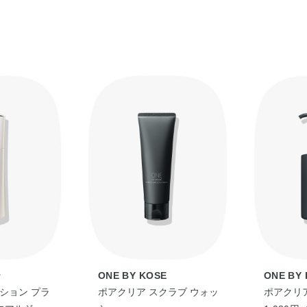
エチルヘキサン酸セチル・ミネラルオイル・ジカ
●ぬれた手でも使えます。
ル・水添ポリデセン・ジカプリン酸PG・イソノ
●手のひらにポンプ2～3回押した量をとり、指先
イン酸ポリグリセリル－10・デシルテトラデカ
くなじませます。
油・トコフェロール・ホホバ種子油・BHT・DP
●そのあと、水かぬるま湯で洗い流します。
グリコール・ジイソステアリン酸ポリグリセリル－
※手や顔が非常にぬれている時は、軽く水気をき
酸化Na・フェノキシエタノール・香料
※このあとの洗顔料は不要ですが、さっぱりとし
ます。
◆ポアクリア スクラブ ウォッシュ
水・ミリスチン酸・グリセリン・ステアリン酸・水
PEG－6・ラウレス－7・グルコマンナン・チャ
＜ポアクリア スクラブ ウォッシュ＞
マルチトール・BG・EDTA－2Na・PPG－2
●毎日お使いいただけます。
ル酸ステアリル）コポリマー・エタノール・カオ
●手と顔をぬらしてから、手のひらに2cmくらい
イ・トリラウレス－4リン酸・ベントナイト・ポリ
充分にすすいでください。
ート80・合成フルオロフロゴパイト・炭・フェノ
よくあるご質問
テ
ONE BY KOSE
ONE BY
Q.『 ワンバイコーセー』の商品を複数品併用す
ョン プラ
ポアクリア スクラブ ウォッ
ポアクリ
A. 商品の使用順は
こちら >>