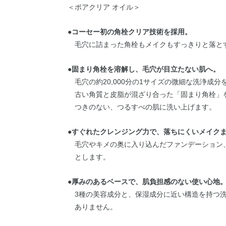
＜ポアクリア オイル＞
●
コーセー初の角栓クリア技術を採用。
毛穴に詰まった角栓もメイクもすっきりと落と
●
固まり角栓を溶解し、毛穴が目立たない肌へ。
毛穴の約20,000分の1サイズの微細な洗浄成
古い角質と皮脂が混ざり合った「固まり角栓」
つきのない、つるすべの肌に洗い上げます。
●
すぐれたクレンジング力で、落ちにくいメイク
毛穴やキメの奥に入り込んだファンデーション
とします。
●
厚みのあるベースで、肌負担感のない使い心地
3種の美容成分と、保湿成分に近い構造を持つ
ありません。