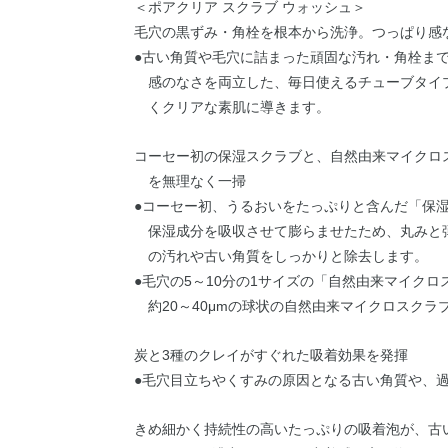
＜ポアクリア スクラブ ウォッシュ＞
毛穴の黒ずみ・角栓を根本から洗浄。つっぱり感
●古い角質や毛穴に詰まった頑固な汚れ・角栓ま
感のなさを両立した、毎日使えるチューブタイ
くクリアな素肌に導きます。
コーセー初の保湿スクラブと、自然由来マイクロ
を無理なく一掃
●コーセー初、うるおいをたっぷりと含んだ「保
保湿成分を吸収させて膨らませたため、丸みと
の汚れや古い角質をしっかりと除去します。
●毛穴の5～10分の1サイズの「自然由来マイクロ
約20～40μmの球状の自然由来マイクロスク
炭と3種のクレイがすぐれた吸着効果を発揮
●毛穴目立ちやくすみの原因となる古い角質や、
きめ細かく持続性の高いたっぷりの吸着泡が、古