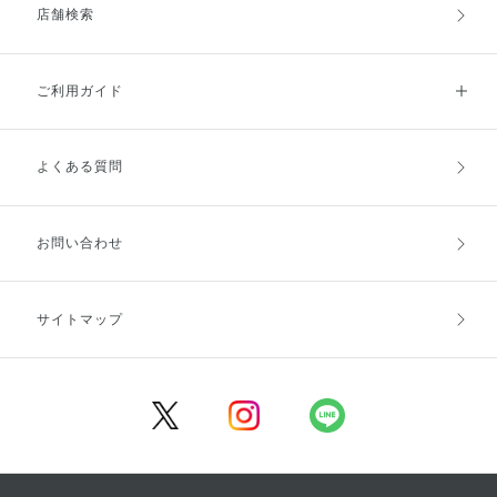
店舗検索
ご利用ガイド
よくある質問
ご利用ガイドトップ
ご注文方法
お支払方法
送料・配送
お問い合わせ
キャンセル・返品・交換
ポイント・クーポン
サイトマップ
定期お届け便
商品レビュー
会員登録