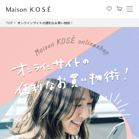
メ
ニ
ュ
TOP
オンラインサイトの便利なお買い物術！
ー
を
開
閉
す
る