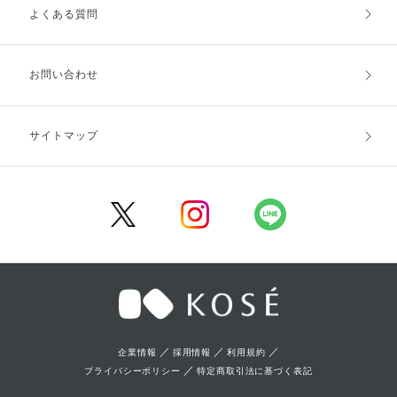
よくある質問
ご利用ガイドトップ
ご注文方法
お支払方法
送料・配送
お問い合わせ
キャンセル・返品・交換
ポイント・クーポン
サイトマップ
定期お届け便
商品レビュー
会員登録
／
／
／
企業情報
採用情報
利用規約
／
プライバシーポリシー
特定商取引法に基づく表記