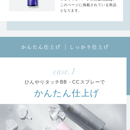
このページに掲載されている商品
となります。
か
し
ん
っ
た
か
ん
り
仕
仕
上
上
げ
げ
ひんやりタッチBB・CCスプレーで
かんたん仕上げ