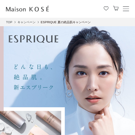
メ
ニ
ュ
TOP
キャンペーン
ESPRIQUE 夏の絶品肌キャンペーン
ー
を
開
閉
す
る