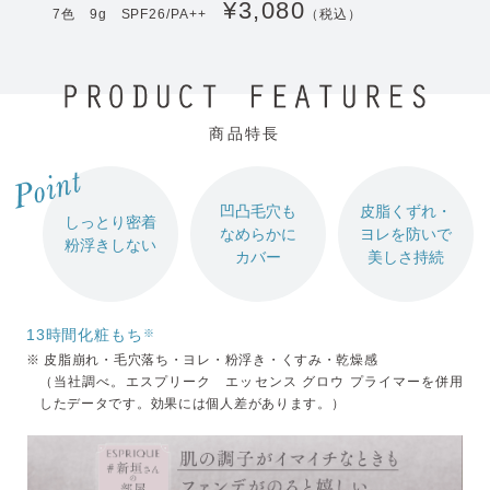
¥3,080
7色 9g SPF26/PA++
（税込）
商品特長
凹凸毛穴も
皮脂くずれ・
しっとり密着
なめらかに
ヨレを防いで
粉浮きしない
カバー
美しさ持続
13時間化粧もち
※
※ 皮脂崩れ・毛穴落ち・ヨレ・粉浮き・くすみ・乾燥感
（当社調べ。エスプリーク エッセンス グロウ プライマーを併用
したデータです。効果には個人差があります。）