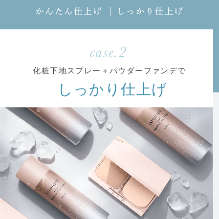
か
し
ん
っ
た
か
ん
り
仕
仕
上
上
げ
げ
化粧下地スプレー＋パウダーファンデで
しっかり仕上げ