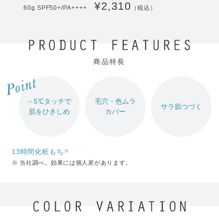
¥2,310
60g SPF50+/PA++++
（税込）
商品特長
－5℃タッチで
毛穴・色ムラ
サラ肌つづく
肌をひきしめ
カバー
13時間化粧もち
※
※ 当社調べ。効果には個人差があります。