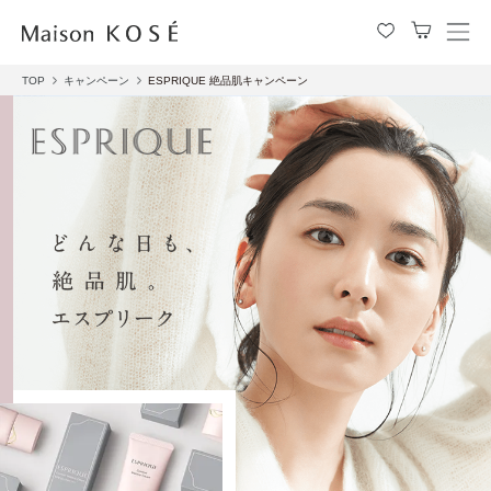
メ
ニ
ュ
TOP
キャンペーン
ESPRIQUE 絶品肌キャンペーン
ー
を
開
閉
す
る