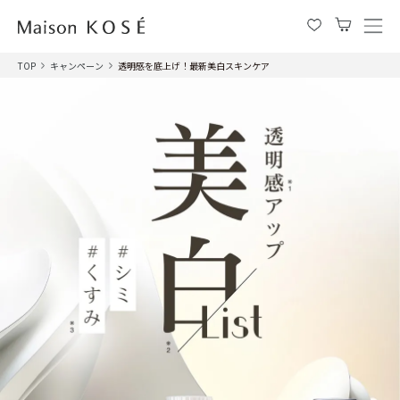
メ
ニ
TOP
キャンペーン
透明感を底上げ！最新美白スキンケア
ュ
ー
を
開
閉
す
る