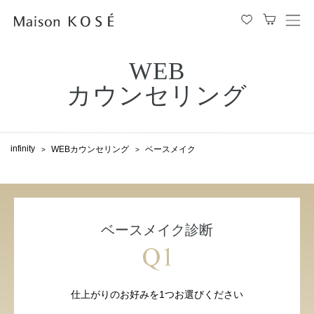
メ
ニ
ュ
ー
WEB
を
開
閉
カウンセリング
す
る
infinity
WEBカウンセリング
ベースメイク
ベースメイク診断
仕上がりのお好みを1つお選びください