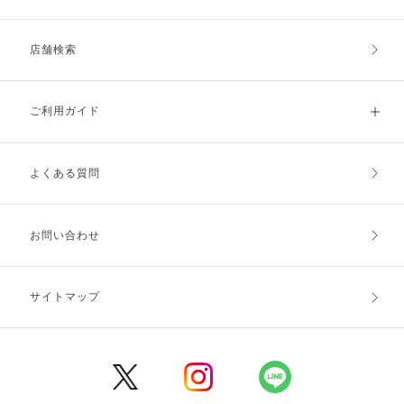
店舗検索
ご利用ガイド
よくある質問
ご利用ガイドトップ
ご注文方法
お支払方法
送料・配送
お問い合わせ
キャンセル・返品・交換
ポイント・クーポン
サイトマップ
定期お届け便
商品レビュー