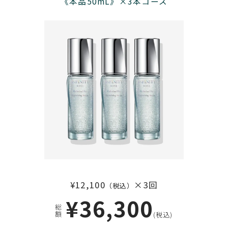
《本品50mL》×3本コース
¥12,100
×3回
（税込）
¥36,300
総額
(税込)