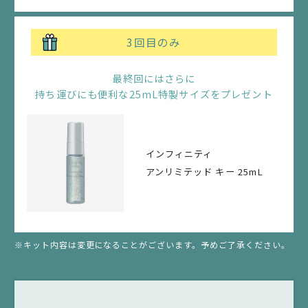
なります。
3回目のみ
2.
各回ごとのお支払いとなります。なお、初回はお申し込
み時点でのお支払い、２回目以降は商品の出荷時点での
最終回にはさらに
持ち運びにも便利な25mL特製サイズをプレゼント
お支払いとなります。
第５条（返品、交換）
インフィニティ
1.
アンリミテッド キー 25mL
商品に何らかの不備等がある場合を除き、返品、交換は
受け付けておりません。
2.
※キット内容は変更になることがございます。予めご了承ください。
商品に何らかの不備等があった場合には、Maison KOSÉ
オンラインサイト までお問い合わせください。
第６条（本規約の変更）