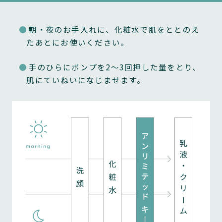
第８条（禁止行為）
本サービスの利用に際して、次の行為を禁止します。万
●
朝・夜のお手入れに、化粧水で肌をととのえ
一、これらに違反された場合、当社は本サービスの提供
たあとにお使いください。
停止や、以後の取引をお断りすることがあります。ま
●
手のひらにポンプを2～3回押した量をとり、
た、お客さまの違反行為により当社または第三者に損害
肌にていねいになじませます。
が生じた場合、お客さまはその損害を賠償する責任を負
うものとします。
（1）
情報入力の際に虚偽の内容を申請する行為
（2）
本サービスの運営を妨げる行為、その他本サービスに支
障をきたすおそれのある行為
（3）
クレジットカードを不正使用して本サービスを利用する