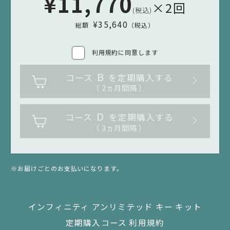
¥11,770
×2回
本サービスの利用に際して、次の行為を禁止します。万
(税込)
一、これらに違反された場合、当社は本サービスの提供
¥35,640
総額
（税込）
停止や、以後の取引をお断りすることがあります。ま
た、お客さまの違反行為により当社または第三者に損害
利用規約に同意します
が生じた場合、お客さまはその損害を賠償する責任を負
うものとします。
B
コース
を定期購入する
（ 2ヵ月間隔 ）
（1）
情報入力の際に虚偽の内容を申請する行為
D
コース
を定期購入する
（ 3ヵ月間隔 ）
（2）
本サービスの運営を妨げる行為、その他本サービスに支
障をきたすおそれのある行為
※お届けごとのお支払いになります。
（3）
クレジットカードを不正使用して本サービスを利用する
インフィニティ アンリミテッド キー キット
行為
定期購入コース 利用規約