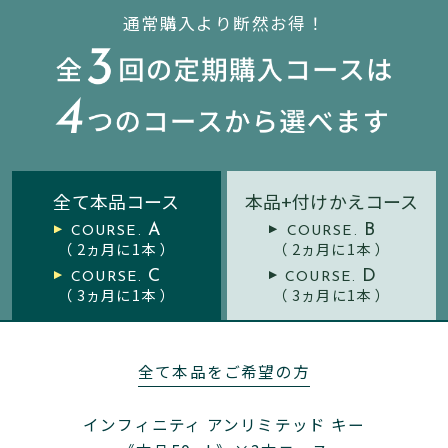
通常購入より断然お得！
全て本品コース
本品+付けかえコース
A
B
COURSE.
COURSE.
（
2
ヵ月に
1
本 ）
（
2
ヵ月に
1
本 ）
C
D
COURSE.
COURSE.
（
3
ヵ月に
1
本 ）
（
3
ヵ月に1本 ）
全て本品をご希望の方
インフィニティ アンリミテッド キー