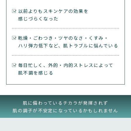
3.
り責任を負うものとします。ただし、当社に故意または
本サービスは、ギフトラッピングには対応しておりませ
以前よりもスキンケアの効果を
重過失がある場合、責任を負う損害の範囲はこの限りで
ん。
感じづらくなった
ありません。
4.
第１０条（免責事項）
乾燥・ごわつき・ツヤのなさ・くすみ・
交通事情その他不可抗力等の理由により、配送予定が前
ハリ弾力低下など、肌トラブルに悩んでいる
後する可能性がございますので、予めご了承ください。
1.
当社は、本サービスを現状有姿で提供するものとし、そ
5.
の内容の信頼性、真実性、適法性等について、明示また
毎日忙しく、外的・内的ストレスによって
お客さまによる住所の記入間違い、所定の日時までに変
は黙示を問わず、適用される法律の許す限りにおいて、
肌不調を感じる
更されない等の当社の責に帰さない事由で商品がお届け
いかなる保証または表明も行わないものとします。
できない場合、当社は一切の責任を負わないものとしま
す。
2.
当社は、本サービスを提供する通信回線やコンピュータ
肌に備わっているチカラが発揮されず
第４条（支払方法等）
等の障害により生じたシステムの中断・遅滞・中止・デ
肌の調子が不安定になっているかもしれません
ータの消失、データへの不正アクセスにより生じた損
1.
害、その他本サービスに関してお客さまに生じた損害に
お支払いは、クレジットカード、代金引換、後払い決済
ついて、一切責任を負わないものとします。