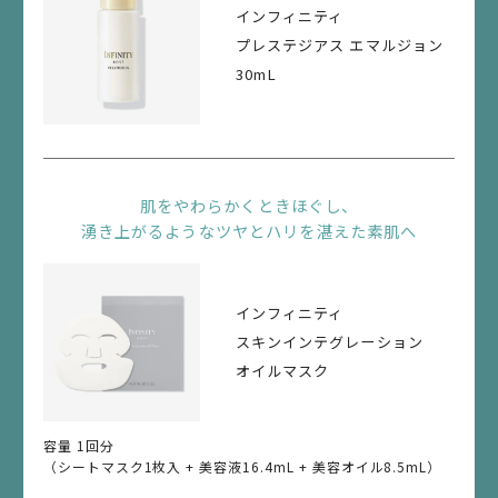
ん。
インフィニティ
プレステジアス エマルジョン
4.
30mL
交通事情その他不可抗力等の理由により、配送予定が前
後する可能性がございますので、予めご了承ください。
5.
お客さまによる住所の記入間違い、所定の日時までに変
肌をやわらかくときほぐし、
湧き上がるようなツヤとハリを湛えた素肌へ
更されない等の当社の責に帰さない事由で商品がお届け
できない場合、当社は一切の責任を負わないものとしま
す。
インフィニティ
スキンインテグレーション
第４条（支払方法等）
オイルマスク
1.
お支払いは、クレジットカード、代金引換、後払い決済
容量 1回分
（GMO後払い）のいずれかの方法を選択いただけます。
（シートマスク1枚入 + 美容液16.4mL + 美容オイル8.5mL）
ただし、代金引換を選択した場合、自宅のみへの配送と