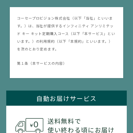
（4）
ログイン用ＩＤ（メールアドレス）またはパスワードを
コーセープロビジョン株式会社（以下「当社」といいま
不正に使用する行為
す。）は、当社が提供するインフィニティ アンリミテッ
（5）
ド キー キット定期購入コース（以下「本サービス」とい
他のお客さま、第三者、もしくは当社の権利、利益、名
います。）の利用規約（以下「本規約」といいます。）
誉等を損ねる行為、またはそれらのおそれのある行為
を次のとおり定めます。
（6）
第１条（本サービスの内容）
他のお客さま、第三者、もしくは当社の商標権、著作
1.
権、プライバシーその他の権利を侵害する行為、または
本サービスは、インフィニティ アンリミテッド キーを含
それらのおそれのある行為
むキット商品の定期的なご使用を想定したものであり、
自動お届けサービス
（7）
ご購入は、「3ヵ月おきに商品をお届けするコース（以下
公序良俗に反する行為その他法令に違反する行為、また
「3ヵ月に1本コース（本品のみ）・3ヵ月に1本コース
はそれらのおそれのある行為
（本品＋付けかえ用）といいます。）または2ヵ月おきに
送料無料で
商品をお届けするコース（以下「2ヵ月に1本コース（本
使い終わる頃にお届け
（8）
品のみ）・2ヵ月に1本コース（本品＋付けかえ用）とい