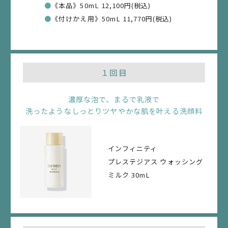
●
《本品》50mL 12,100円(税込)
もって成立します。
●
《付けかえ用》50mL 11,770円(税込)
3.
本サービスへのお申し込みには、当社所定の会員に登録
されていることが必要になります。未登録のお客さま
１回目
は、会員登録の上、本サービスをご利用ください。
濃厚な泡で、まるで乳液で
4.
洗ったようなしっとりツヤやかな肌を叶える洗顔料
本サービスのお申し込みは、本サービスの提供期間中、
お客さま1人あたり１契約となります。なお、再度のお申
し込みは、3回目の商品お届け予定日から2ヵ月経過後か
インフィニティ
らとなります。また、月末にお申し込みになり、2ヵ月後
プレステジアス ウォッシング
の月内にお申し込み日と同じ日付が存在しない場合に
ミルク 30mL
も、2ヵ月後の月末時点で2ヵ月経過したものとさせてい
ただきます。
第３条（商品のお受け取り等）