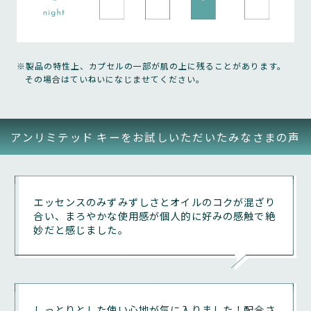
行為
（4）
ログイン用ＩＤ（メールアドレス）またはパスワードを
※製品の特性上、カプセルの一部が肌の上に残ることがあります。
不正に使用する行為
その場合はていねいになじませてください。
（5）
他のお客さま、第三者、もしくは当社の権利、利益、名
アンリミテッド キーをお試しいただいたみなさまの声
誉等を損ねる行為、またはそれらのおそれのある行為
（6）
他のお客さま、第三者、もしくは当社の商標権、著作
エッセンスのみずみずしさとオイルのコクが混ざり
権、プライバシーその他の権利を侵害する行為、または
合い、まろやかな使用感が個人的に好みの感触で絶
妙だと感じました。
それらのおそれのある行為
（7）
公序良俗に反する行為その他法令に違反する行為、また
はそれらのおそれのある行為
しっとりとした使い心地が気に入りました！配合さ