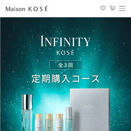
メ
ニ
ュ
ー
を
開
閉
す
る