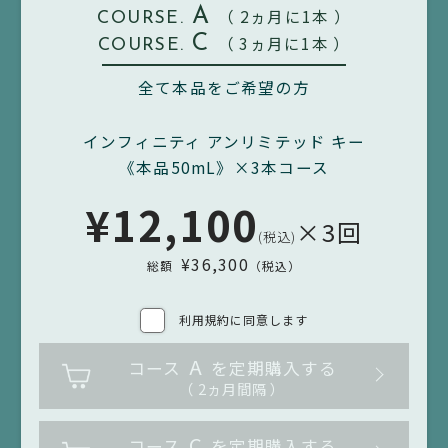
A
（ 2ヵ月に1本 ）
COURSE.
1.
C
（ 3ヵ月に1本 ）
COURSE.
当社は、以下のいずれかの場合に、当社の裁量により、
お客さまの承諾を得ることなく、本規約の全部または一
全て本品をご希望の方
部を変更することができるものとします。
インフィニティ アンリミテッド キー
（1）
《本品50mL》×3本コース
本規約の変更が、お客さまの一般の利益に適合するとき
¥12,100
×3回
（2）
(税込)
本規約の変更が、契約をした目的に反せず、かつ、変更
¥36,300
総額
（税込）
の必要性、変更後の内容の相当性、変更の内容その他の
変更に係る事情に照らして合理的なものであるとき
利用規約に同意します
2.
A
コース
を定期購入する
当社は、前項による本規約の変更にあたり、変更後の本
（ 2ヵ月間隔 ）
規約の効力発生日前までに、本規約を変更する旨、およ
び変更後の本規約の内容とその効力発生日を当社ウェブ
C
コース
を定期購入する