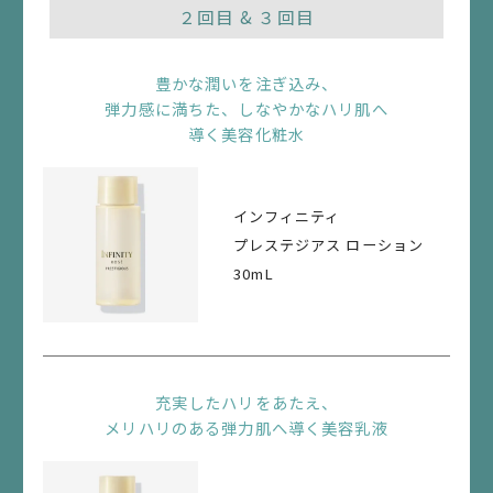
２回目 & ３回目
1.
本サービスの配送は、全３回となり、初回商品のお届け
豊かな潤いを注ぎ込み、
後、次回以降コースに応じて3ヵ月間隔または2ヵ月間隔
弾力感に満ちた、しなやかなハリ肌へ
においてのお届けとなります。
導く美容化粧水
2.
商品は、お客さまが指定する住所へ配送しますので、取
インフィニティ
り扱い店舗での商品のお受け取りはできません。なお、
プレステジアス ローション
お届け日の変更をご希望の際には、次回お届け予定日の
30mL
11日前までであれば、マイページより前後7日間の変更
をすることができます。次回お届け予定日の10日前から
お届け予定日までの間は変更できません。上記の日時ま
でに変更されない場合、当初のお届け予定日にお届けし
ます。
充実したハリをあたえ、
メリハリのある弾力肌へ導く美容乳液
3.
本サービスは、ギフトラッピングには対応しておりませ