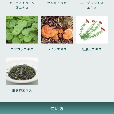
後、お受け取りいただけなかった場合はご解約となる場
規約の効力発生日前までに、本規約を変更する旨、およ
アーティチョーク
センキュウ水
エーデルワイス
合がございます。再開はできかねますので、ご注意くだ
葉エキス
エキス
び変更後の本規約の内容とその効力発生日を当社ウェブ
さい。
サイト（URL：https://maison.kose.co.jp/）に掲示し
ます。
2.
後払い決済またはクレジットカードをご選択の場合、決
3.
済時の与信審査状況によりましては、別の決済方法をご
変更後の本規約の効力発生日以降にお客さまが本サービ
案内させていただく場合がございます。
スを利用し、商品を当社に対して注文または支払いを完
ゴツコラエキス
レイシエキス
紅景天エキス
了したときは、お客さまは、本規約の変更に同意したも
3.
のとみなします。
継続中の定期便がある場合はMaison KOSÉオンラインサ
イト の退会ができません。
第７条（本サービスの解約等）
２０２５年２月１７日制定
本規約に定めるものの他、原則、本サービスの途中解約
玉露茶エキス
はできません。また、お客さま都合による本サービスの
一時停止、商品お受け取りのサイクル変更も受け付けで
きませんので、予めご了承ください。
使い方