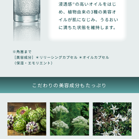
りではありません。
第６条（本規約の変更）
第１１条（準拠法および合意管轄）
1.
本規約および本サービスに適用される各種利用条件等の
当社は、以下のいずれかの場合に、当社の裁量により、
解釈および適用は、日本法に準拠します。また、本規約
お客さまの承諾を得ることなく、本規約の全部または一
および本サービスの利用等に関して訴訟の必要が生じた
部を変更することができるものとします。
場合には、東京地方裁判所を第一審の専属的合意管轄裁
判所とします。
（1）
本規約の変更が、お客さまの一般の利益に適合するとき
第１２条（特記事項）
こだわりの美容成分もたっぷり
（2）
1.
本規約の変更が、契約をした目的に反せず、かつ、変更
お客さまの長期不在などで受取が遅れた場合、宅配業者
の必要性、変更後の内容の相当性、変更の内容その他の
での保管期間は配達店到着後7日間となります。保管期間
変更に係る事情に照らして合理的なものであるとき
を過ぎ、返送されてまいりましたお荷物につきまして
は、再発送いたしかねますので期間内に必ずお受け取り
2.
くださいますようお願いいたします。 なお、商品発送
当社は、前項による本規約の変更にあたり、変更後の本