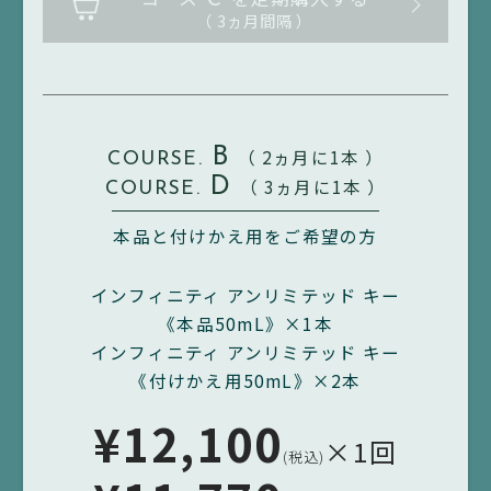
サイト（URL：https://maison.kose.co.jp/）に掲示し
（ 3ヵ月間隔 ）
ます。
3.
変更後の本規約の効力発生日以降にお客さまが本サービ
スを利用し、商品を当社に対して注文または支払いを完
B
（ 2ヵ月に1本 ）
COURSE.
了したときは、お客さまは、本規約の変更に同意したも
D
（ 3ヵ月に1本 ）
COURSE.
のとみなします。
本品と付けかえ用をご希望の方
第７条（本サービスの解約等）
インフィニティ アンリミテッド キー
本規約に定めるものの他、原則、本サービスの途中解約
《本品50mL》×1本
はできません。また、お客さま都合による本サービスの
インフィニティ アンリミテッド キー
一時停止、商品お受け取りのサイクル変更も受け付けで
《付けかえ用50mL》×2本
きませんので、予めご了承ください。
¥12,100
×1回
第８条（禁止行為）
(税込)