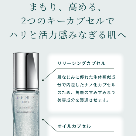
（GMO後払い）のいずれかの方法を選択いただけます。
まもり、高める、
ただし、代金引換を選択した場合、自宅のみへの配送と
3.
2つのキーカプセルで
なります。
当社は、本サービスの利用に関してお客さま間、お客さ
まと第三者との間で生じたトラブルについて、一切責任
ハリと活力感みなぎる肌へ
2.
を負わないものとします。
各回ごとのお支払いとなります。なお、初回はお申し込
み時点でのお支払い、２回目以降は商品の出荷時点での
4.
お支払いとなります。
お客さまが本サービスを利用するのに必要なコンピュー
タ機器および通信機器等の設置に関する費用、本サービ
第５条（返品、交換）
スを利用するために要した電話料金、通信料金等は、お
客さまが自ら負担するものとします。
1.
商品に何らかの不備等がある場合を除き、返品、交換は
5.
受け付けておりません。
本条の各免責規定にかかわらず、当社の過失に基づいて
生じた損害については、直接かつ通常生じる範囲の損害
2.
に限り責任を負うものとします。ただし、当社に故意ま
商品に何らかの不備等があった場合には、Maison KOSÉ
たは重過失がある場合、責任を負う損害の範囲はこの限
オンラインサイト までお問い合わせください。