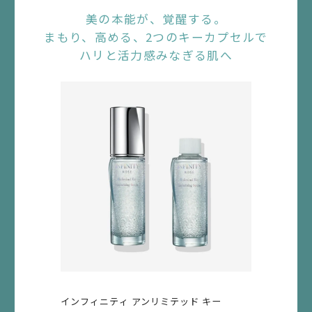
美の本能が、覚醒する。
2.
まもり、高める、2つのキーカプセルで
商品内容または価格に変更が生じた場合、当社は速やか
ハリと活力感みなぎる肌へ
にお客さまに通知します。
3.
当社は、本サービスのご利用にあたり、本規約以外に別
途条件等を定めることができるものとします。
第２条（本サービスの成立）
1.
本サービスのご利用を希望される場合は、Maison KOSÉ
オンラインサイト より当社所定の方法にてお申し込みい
ただけます。
2.
インフィニティ アンリミテッド キー
本サービスは、お申し込み頂いた後、当社からの承諾を