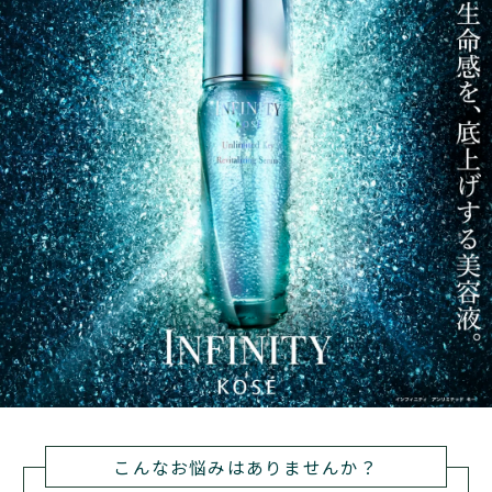
お客さまの支払い能力が危うくなったと認めうる事情が
第３条（商品のお受け取り等）
判明した場合
1.
（5）
本サービスの配送は、全３回となり、初回商品のお届け
商品が品切れとなり、容易にお届けできない場合
後、次回以降コースに応じて3ヵ月間隔または2ヵ月間隔
においてのお届けとなります。
（6）
届先不明、長期不在でお届けできない場合
2.
商品は、お客さまが指定する住所へ配送しますので、取
（7）
り扱い店舗での商品のお受け取りはできません。なお、
その他本規約に違反した場合
お届け日の変更をご希望の際には、次回お届け予定日の
11日前までであれば、マイページより前後7日間の変更
2.
をすることができます。次回お届け予定日の10日前から
当社が前項の措置をとったことで、当該お客さま、第三
お届け予定日までの間は変更できません。上記の日時ま
者に不利益、損害が発生したとしても、当社の責めに帰
でに変更されない場合、当初のお届け予定日にお届けし
さない事由から生じた損害については、当社は一切の責
ます。
任を負わないものとします。当社の過失に基づいて生じ
こんなお悩みはありませんか？
た損害については、直接かつ通常生じる範囲の損害に限