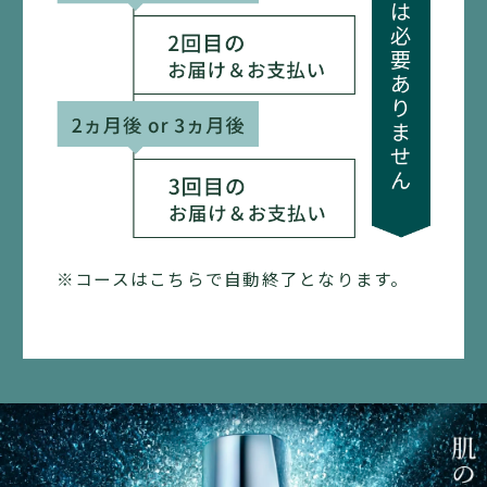
1.
2.
当社は、お客さまが第８条のいずれかに該当する場合、
本サービスは、お申し込み頂いた後、当社からの承諾を
または以下の項目のいずれかに該当する場合、お客さま
もって成立します。
に事前通知することなく、本サービスの提供を停止する
ことができるものとします。
3.
本サービスへのお申し込みには、当社所定の会員に登録
（1）
されていることが必要になります。未登録のお客さま
過去に本規約に違反していることが判明した場合
は、会員登録の上、本サービスをご利用ください。
（2）
4.
※コースはこちらで自動終了となります。
本サービスに関する料金等の支払債務の履行遅延その他
本サービスのお申し込みは、本サービスの提供期間中、
の不履行があった場合
お客さま1人あたり１契約となります。なお、再度のお申
し込みは、3回目の商品お届け予定日から2ヵ月経過後か
（3）
らとなります。また、月末にお申し込みになり、2ヵ月後
お客さま指定のクレジットカード会社からカード与信不
の月内にお申し込み日と同じ日付が存在しない場合に
履行の旨の連絡があった場合
も、2ヵ月後の月末時点で2ヵ月経過したものとさせてい
ただきます。
（4）