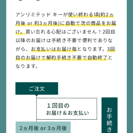
会員としての地位、権利または義務を第三者に譲渡、売
います。）のいずれかよりご選択いただき、当社がお客さ
買、名義変更、質権の設定その他の担保に供する等の行
アンリミテッド キーが
使い終わる頃(約2ヵ
まに対し、提供するものとします。
為
月後 or 約3ヵ月後)に自動で次の商品をお届
2.
け。
買い忘れる心配はございません！2回目
（9）
商品内容または価格に変更が生じた場合、当社は速やか
以降のお届けは手続き不要で便利でありな
有害なコンピュータプログラム等の送信または書き込み
にお客さまに通知します。
がら、
お支払いはお届け毎
となります。
3回
行為
目のお届けで解約手続き不要で自動終了
と
3.
（10）
なります。
当社は、本サービスのご利用にあたり、本規約以外に別
同一または類似のメッセージを本サービス内に投稿、ま
途条件等を定めることができるものとします。
たは送信する行為、その他当社がスパムと判断する行為
第２条（本サービスの成立）
（11）
その他、当社が不適切と判断する行為、または本規約に
1.
違反する行為
本サービスのご利用を希望される場合は、Maison KOSÉ
オンラインサイト より当社所定の方法にてお申し込みい
第９条（本サービスの提供停止）
ただけます。