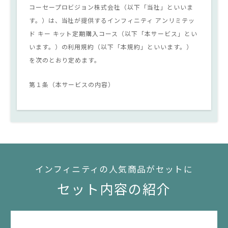
コーセープロビジョン株式会社（以下「当社」といいま
す。）は、当社が提供するインフィニティ アンリミテッ
ド キー キット定期購入コース（以下「本サービス」とい
います。）の利用規約（以下「本規約」といいます。）
を次のとおり定めます。
第１条（本サービスの内容）
1.
本サービスは、インフィニティ アンリミテッド キーを含
むキット商品の定期的なご使用を想定したものであり、
ご購入は、「3ヵ月おきに商品をお届けするコース（以下
「3ヵ月に1本コース（本品のみ）・3ヵ月に1本コース
インフィニティの人気商品がセットに
（本品＋付けかえ用）といいます。）または2ヵ月おきに
セット内容の紹介
商品をお届けするコース（以下「2ヵ月に1本コース（本
品のみ）・2ヵ月に1本コース（本品＋付けかえ用）とい
います。）のいずれかよりご選択いただき、当社がお客さ
まに対し、提供するものとします。