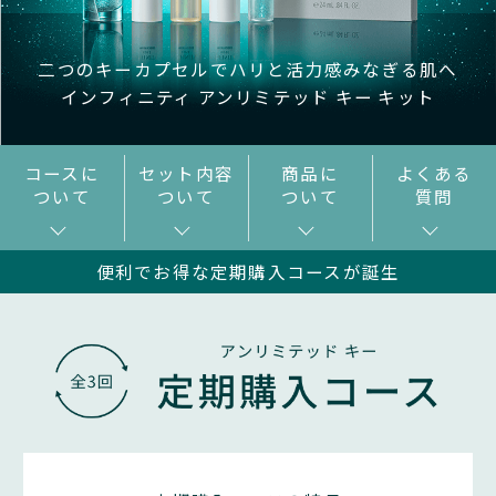
二つのキーカプセルでハリと活力感みなぎる肌へ
インフィニティ アンリミテッド キー キット
コースに
セット内容
商品に
よくある
ついて
ついて
ついて
質問
便利でお得な定期購入コースが誕生