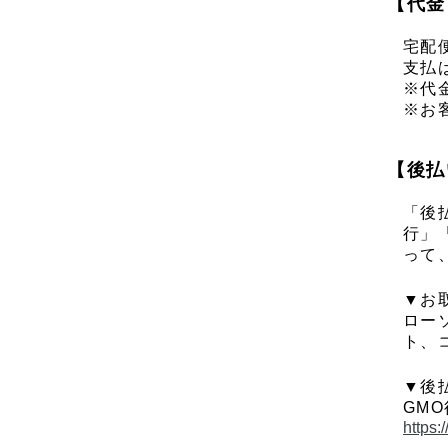
【代金
宅配
支払
※代
※お
【後払
「後
行」
って
▼お
ロー
ト、
▼後
GM
https