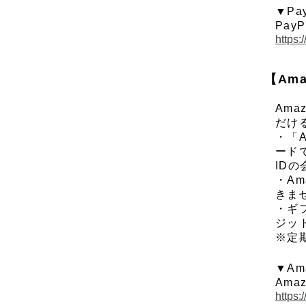
▼P
Pa
https:
【Ama
Ama
だけ
・「
ード
ID
・A
きま
・ギ
ジッ
※定
▼Am
Am
https: