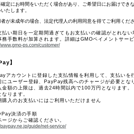
済確定にお時間をいただく場合があり、ご希望日にお届けでき
いいたします。
用者が未成年の場合、法定代理人の利用同意を得てご利用くだ
支払い期日を一定期間過ぎてもお支払いの確認がとれない
事務手数料が加算されます。詳細はGMOペイメントサー
://www.gmo-ps.com/customer/
Pay】
yPayアカウントに登録した支払情報を利用して、支払い
前にユーザー登録、PayPay残高へのチャージが必要とな
入金額の上限は、過去24時間以内で100万円となります。 
となります。
期購入のお支払いにはご利用いただけません
yPay決済の手順
ページからご確認ください。
//paypay.ne.jp/guide/net-service/