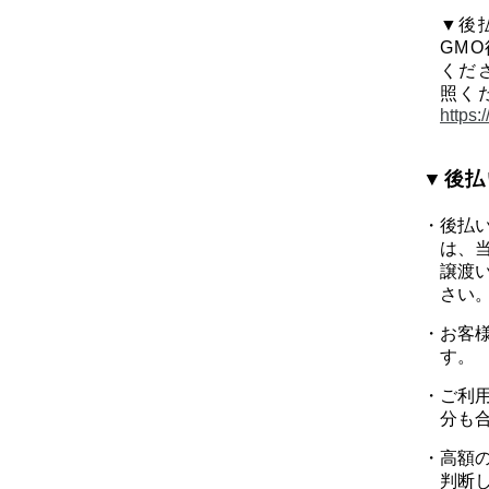
▼後
GM
くだ
照く
https:
▼後払
後払
は、
譲渡
さい
お客
す。
ご利用
分も
高額
判断