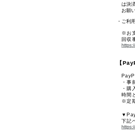
は決
お願
ご利
※お
回収
https
【Pay
Pa
・事
・購
時間
※定
▼Pa
下記
https: