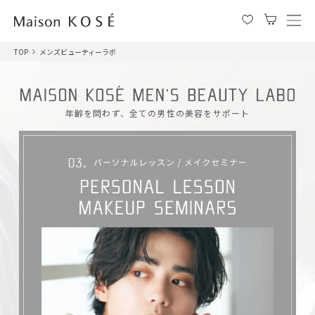
メ
ニ
TOP
メンズビューティーラボ
ュ
ー
を
開
年齢を問わず、全ての男性の美容をサポート
閉
す
る